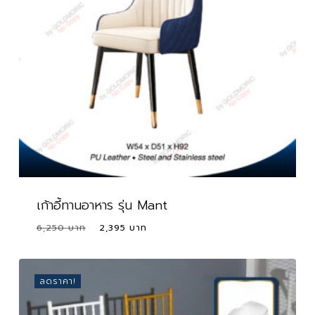
เก้าอี้ทานอาหาร รุ่น Mant
Original
Current
6,250
2,395
price
price
was:
is:
6,250 ฿.
2,395 ฿.
ลดราคา!