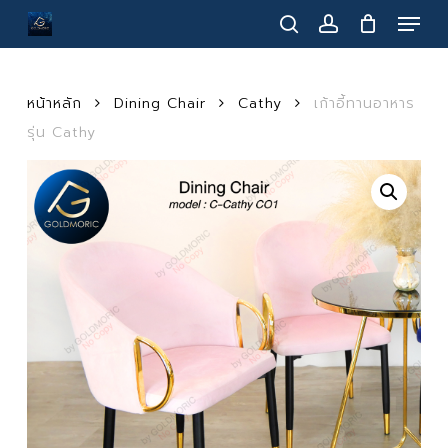
Menu
Skip
to
search
account
main
content
หน้าหลัก
Dining Chair
Cathy
เก้าอี้ทานอาหาร
รุ่น Cathy