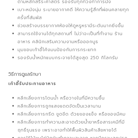
ตามหลักสรีระศาสตร์ รองรับทุกท่วงท่าการนั่ง
เบาะหนังนุ่ม ระบายอากาศดี ให้ความรู้สึกที่ผ่อนคลายทุก
ครั้งที่สัมผัส
ช่วยสร้างบรรยากาศห้องให้ดูหรูหรามีระดับมากยิ่งขึ้น
สามารถใช้งานได้ทุกสถานที่ ไม่ว่าจะเป็นที่ทำงาน ร้าน
อาหาร คลินิกเสริมความงามหรือออกบูธ
มุมขอบเก้าอี้โค้งมนป้องกันการกระแทก
รองรับน้ำหนักแบบกระจายได้สูงสุด 250 กิโลกรัม
วิธีการดูแลรักษา
เก้าอี้รับประทานอาหาร
หลีกเลี่ยงการโดนน้ำ หรือวางในที่มีความชื้น
หลีกเลี่ยงการถูกแสงแดดจัดเป็นเวลานาน
หลีกเลี่ยงการกรีด ขูดขีด ด้วยของแข็ง หรือของมีคม
หลีกเลี่ยงการทำความสะอาดด้วยน้ำยาหรือสารเคมีที่มี
ฤทธิ์รุนแรง เพราะอาจทำให้พื้นผิวสินค้าเสียหายได้