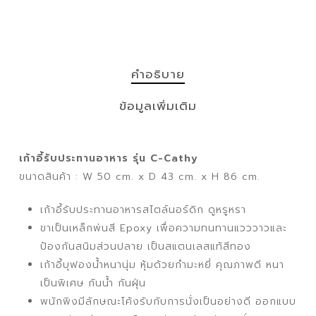
คำอธิบาย
ข้อมูลเพิ่มเติม
เก้าอี้รับประทานอาหาร รุ่น C-Cathy
ขนาดสินค้า : W 50 cm. x D 43 cm. x H 86 cm.
เก้าอี้รับประทานอาหารสไตล์นอร์ดิก ดูหรูหรา
ขาเป็นเหล็กพ่นสี Epoxy เพื่อความทนทานแวววาวและ
ป้องกันสนิมส่วนปลาย เป็นสแตนเลสแท้สีทอง
เก้าอี้บุฟองน้ำหนานุ่ม หุ้มด้วยกํามะหยี่ คุณภาพดี หนา
เป็นพิเศษ กันน้ำ กันฝุ่น
พนักพิงมีลักษณะโค้งรับกับการนั่งเป็นอย่างดี ออกแบบ