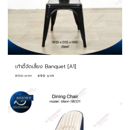
เก้าอี้จัดเลี้ยง Banquet [A1]
Original
Current
890
490
Original
Current
490
price
price
Price
Price
Was:
Is:
was:
is:
890 ฿.
490 ฿.
890 ฿.
490 ฿.
ลดราคา!