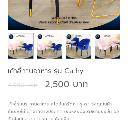
เก้าอี้ทานอาหาร รุ่น Cathy
Original
Current
2,500
4,990
price
price
was:
is:
เก้าอี้รับประทานอาหาร สไตล์นอร์ดิก หรูหรา วัสดุเป็นผ้า
4,990 ฿.
2,500 ฿
กำมะหยี่นำเข้าจากต่างประเทศ เอนหลังนั่งได้สบายยิ่งขึ้น ผิว
สัมผัสนุ่มสบาย ไม่ระคายเคืองผิว