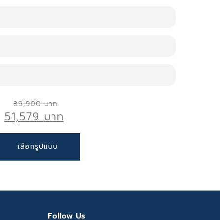
+Premium Chair (โต๊ะ 1+เก้าอี้ 6)
 D 90 cm. x H75 cm.
คัตเตอร์
 Mia-16T
Original
ปล่า หรือน้ำซันไลต์บิดหมาดเช็ดตรงบริเวณรอยเปื้อน
89,900
51,579
price
ผ้าแห้งเช็ด และปล่อยให้แห้ง
าติแท้ 100% นำเข้าจากต่างประเทศ
was:
ุนแรง ให้เช็ดด้วยน้ำหนักมือปกติ และหลีกเลี่ยงการ
ิร์นลักชัวรี่
urrent
This
89,900 ฿.
มผัสโดยตรงกับหน้าหิน ควรมีที่รองก้นหม้อ หรือถ้า
เลือกรูปแบบ
แท้สีทอง
rice
product
ห้มีผ้ารองจาน
ถตกแต่งกับเก้าอี้ทานอาหารได้ง่าย
s:
has
จแล้ว ไม่ควรวางภาชนะทิ้งไว้ตลอด
1,579 ฿.
multiple
นๆหน้าโต๊ะเกิดรอยขนแมว สามารถนำไปขัดและเคลือบ
 150 Kg.
variants.
The
mium Chair
options
Follow Us