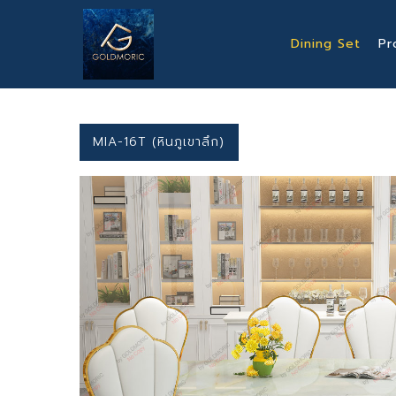
Skip
to
Dining Set
Pr
main
content
MIA-16T (หินภูเขาลึก)
Hit enter to search or ESC to close