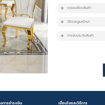
รายละเอียดสินค้า
ชุดโต๊ะอาหาร รุ่น Mia-16T
วิธีการดูแลรักษา
ขนาดสินค้า : W160 cm. x
โต๊ะรับน้ำหนักได้ 150 Kg.
โต๊ะอาหาร
การรับประกันสินค้า
เก้าอี้รับน้ำหนักได้ 500 Kg.
หลีกเลี่ยงของมีคม เช่น 
สินค้ารับประกัน 1 ปี
โต๊ะอาหารหินภูเขาลึก รุ่น
ใช้ผ้าสะอาดชุบด้วยน้ำเ
หลังจากนั้นใช้ทิชชู่ หรือ
โต๊ะอาหารหินอ่อนธรรมช
สิ่งสำคัญคือ ไม่ควรขัดร
การออกแบบดีไซน์แบบโมเด
C
โดนความร้อน เช่นหม้อสั
โครงขาโต๊ะ เป็นสแตเลส
p
เป็นจาน หรือถ้วยอาหารใ
มีสไตล์ทันสมัย และสามร
i
หากรับประทานอาหารเสร็
ทำความสะอาดง่าย
5
**หากคุณลูกค้าใช้ไปนา
รองรับน้ำหนักได้ไม่เกิน
เรซิ่นใหม่ได้**
เก้าอี้ทานอาหาร รุ่น Pre
างการชำระเงิน
เงื่อนไขและวิธีการ