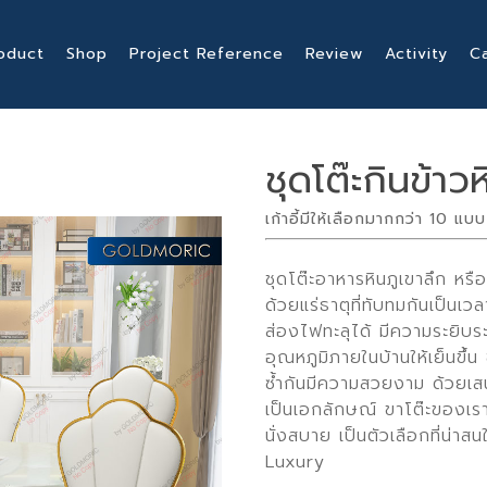
oduct
Shop
Project Reference
Review
Activity
C
ชุดโต๊ะกินข้าว
เก้าอี้มีให้เลือกมากกว่า 10 
ชุดโต๊ะอาหารหินภูเขาลึก หรือ
ด้วยแร่ธาตุที่ทับทมกันเป็น
ส่องไฟทะลุได้ มีความระยิบร
อุณหภูมิภายในบ้านให้เย็นขึ้น
ซ้ำกันมีความสวยงาม ด้วยเสน
เป็นเอกลักษณ์ ขาโต๊ะของเราจ
นั่งสบาย เป็นตัวเลือกที่น่า
Luxury