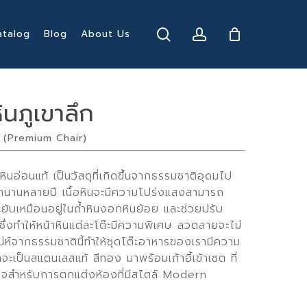
search
account
atalog
Blog
About Us
หินภูเขาลึก
แบบ (Premium Chair)
หินอ่อนแท้ เป็นวัสดุที่เกิดขึ้นจากธรรมชาติอุดมไป
เวลานานหลายปี เนื้อหินจะมีความโปร่งแสงสามารถ
ะยับเหมือนอยู่ในถ้ำหินงอกหินย้อย และช่วยปรับ
 ซึ่งทำให้หน้าหินแต่ละโต๊ะมีความพิเศษ ลวดลายจะไม่
่ห์จากธรรมชาตินี้ทำให้ชุดโต๊ะอาหารของเรามีความ
ะเป็นสแตนเลสแท้ สีทอง มาพร้อมเก้าอี้เข้าเซต ที่
สนใจสำหรับการตกแต่งห้องที่มีสไตล์ Modern