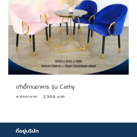
เก้าอี้ทานอาหาร รุ่น Cathy
Original
Current
4,990
2,500
price
price
was:
is:
4,990 ฿.
2,500 ฿.
ที่อยู่บริษัท