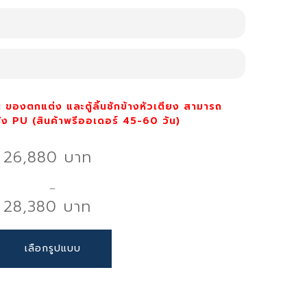
d
ระจำ หรือใช้ผ้าขนหนูชุบน้ำบิดให้หมาดเช็ดทำความ
 cm.
บู่ขัดตรงรอยเปื้อนเบาๆ ด้วยผ้าสะอาด แล้วเช็ดให้
 ของตกแต่ง และตู้ลิ้นชักข้างหัวเตียง สามารถ
ัง PU (
สินค้าพรีออเดอร์ 45-60 วัน)
นไม้สนคุณภาพ
26,880
ียก เพราะอาจทำให้ผ้าฟองน้ำเสียหาย มีกลิ่นอับ
–
นทานสูง สามารถใช้งานได้ยาวนาน
อสารเคมีรุนแรง
28,380
ะการติดตั้งง่ายขึ้น
นพื้นที่ที่มองไม่เห็นก่อนใช้งาน
ราคาที่เข้าถึงได้ง่าย
rice
This
เลือกรูปแบบ
ange:
product
6,880 ฿
has
กหมอน และผ้าห่มทุกสัปดาห์
hrough
multiple
น และผ้าห่มด้วยน้ำร้อน