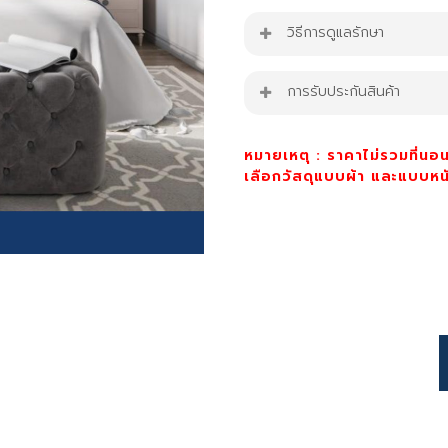
เตียงนอน รุ่น Ashley Be
วิธีการดูแลรักษา
ขนาด 5ft.,6ft.
ปัดฝุ่นหรือดูดฝุ่นเป็นป
การรับประกันสินค้า
ความสูงหัวเตียง : 130
สะอาดแล้วเป่าลมจนแห้ง
ความหนา : 18 cm.
รอยเปื้อนสามารถใช้น้ำส
สินค้ารับประกัน 1 ปี
ความสูงขา: 5 cm.
หมายเหตุ : ราคาไม่รวมที่นอน
แห้งสนิทก่อนการใช้งาน
สี : เทา
เลือกวัสดุแบบผ้า และแบบหน
วัสดุ : โครงและฐานเป็
ข้อควรระวัง
ข้อดีของเตียงไม้สน
ห้ามแช่หรือทำให้เตียงเป
ความทนทาน: ไม้สนมีความท
ห้ามใช้น้ำยาฟอกขาวหรื
น้ำหนักเบา: ทำให้การขนย้ายแล
ทดสอบน้ำยาทำความสะอาดบ
ราคาเหมาะสม: เตียงไม้สนมักมี
P
เคล็ดลับเพิ่มเติม
r
2
เปลี่ยนผ้าปูที่นอน ปลอ
t
ซักผ้าปูที่นอน ปลอกหมอ