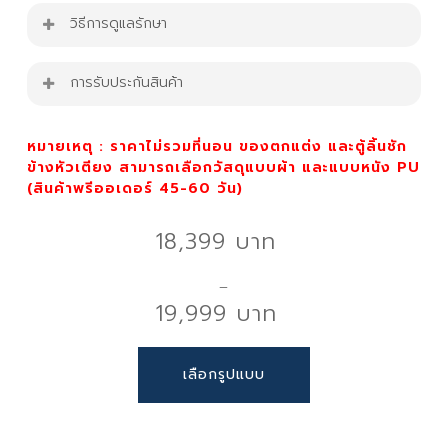
เตียงนอน รุ่น Gabriella Bed
วิธีการดูแลรักษา
ขนาด 5ft.,6ft.
ปัดฝุ่นหรือดูดฝุ่นเป็นประจำ หรือใช้ผ้าขนหนูชุบน้ำบิด
การรับประกันสินค้า
ความสูงหัวเตียง : 110 cm.
ให้หมาดเช็ดทำความสะอาดแล้วเป่าลมจนแห้ง
ความหนา : 20 cm.
รอยเปื้อนสามารถใช้น้ำสบู่ขัดตรงรอยเปื้อนเบาๆ
สินค้ารับประกัน 1 ปี
ความสูงขา: 5 cm.
หมายเหตุ : ราคาไม่รวมที่นอน ของตกแต่ง และตู้ลิ้นชัก
ด้วยผ้าสะอาด แล้วเช็ดให้แห้งสนิทก่อนการใช้งาน
สี : ขาว
ข้างหัวเตียง สามารถเลือกวัสดุแบบผ้า และแบบหนัง PU
วัสดุ : โครงและฐานเป็นไม้สนคุณภาพ
(
สินค้าพรีออเดอร์ 45-60 วัน)
ข้อควรระวัง
18,399
ข้อดีของเตียงไม้สน
ห้ามแช่หรือทำให้เตียงเปียก เพราะอาจทำให้ผ้า
ความทนทาน: ไม้สนมีความทนทานสูง สามารถใช้งานได้
ฟองน้ำเสียหาย มีกลิ่นอับ
–
ยาวนาน
ห้ามใช้น้ำยาฟอกขาวหรือสารเคมีรุนแรง
19,999
น้ำหนักเบา: ทำให้การขนย้ายและการติดตั้งง่ายขึ้น
ทดสอบน้ำยาทำความสะอาดบนพื้นที่ที่มองไม่เห็น
ราคาเหมาะสม: เตียงไม้สนมักมีราคาที่เข้าถึงได้ง่าย
ก่อนใช้งาน
Price
This
เลือกรูปแบบ
range:
product
เคล็ดลับเพิ่มเติม
18,399 ฿
has
through
multiple