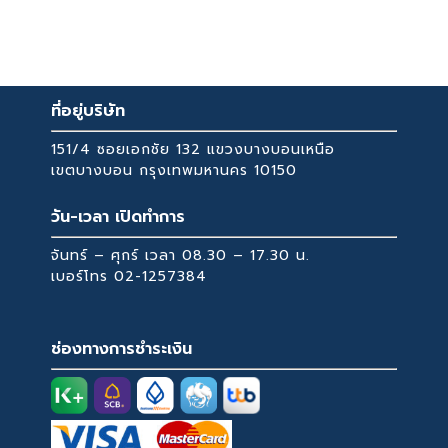
เปลี่ยนผ้าปูที่นอน ปลอกหมอน และผ้าห่มทุกสัปดาห์
19,999 ฿
variants.
ซักผ้าปูที่นอน ปลอกหมอน และผ้าห่มด้วยน้ำร้อน
The
ใส่ปลอกกันน้ำบนที่นอนเพื่อป้องกันคราบ
options
may
ที่อยู่บริษัท
be
chosen
151/4 ซอยเอกชัย 132 แขวงบางบอนเหนือ
on
เขตบางบอน กรุงเทพมหานคร 10150
the
วัน-เวลา เปิดทำการ
product
page
จันทร์ – ศุกร์ เวลา 08.30 – 17.30 น.
เบอร์โทร
02-1257384
ช่องทางการชำระเงิน