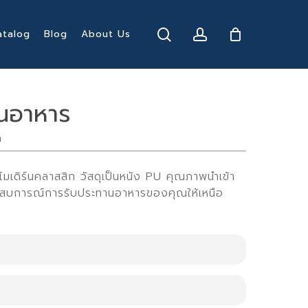
search
account
atalog
Blog
About Us
ทานอาหาร
ล
์โมเดิร์นคลาสสิก วัสดุเป็นหนัง PU คุณภาพนำเข้า
ะสบการณ์การรับประทานอาหารของคุณให้เหนือ
C-Iris
D47 cm. x H89 cm.