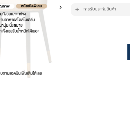
การรับประกันสินค้า
คุณสมบัติสินค้า
สินค้ารับประกัน 1 ปี
เก้าอี้รับประทานอาหารสไต
ตัวเบาะและที่นั่ง เป็น
ขาเป็นเหล็กพ่นสี Epox
เป็นสแตนเลสแท้สีทอง
C
ปลายขาเก้าอี้หุ้มพลาสติ
p
เก้าอี้บุฟองน้ำหนาพิเศษให
i
สามารถใช้งานได้ทุกสถานท
2
เก้าอี้รับประทานอาหาร
สร้างบรรยากาศห้องให้ดู
รองรับน้ำหนักแบบกระจา
หลีกเลี่ยงการโดนน้ำ หรื
หลีกเลี่ยงการถูกแสงแด
หลีกเลี่ยงการกรีด ขูด
หลีกเลี่ยงการทำความสะอ
ทำให้พื้นผิวสินค้าเสียหาย
ควรใช้ไม้ขนไก่ปัดฝุ่นท