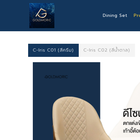
Skip
to
Dining Set
Pr
main
content
C-Iris C01 (สีครีม)
C-Iris C02 (สีน้ำตาล)
Hit enter to search or ESC to close