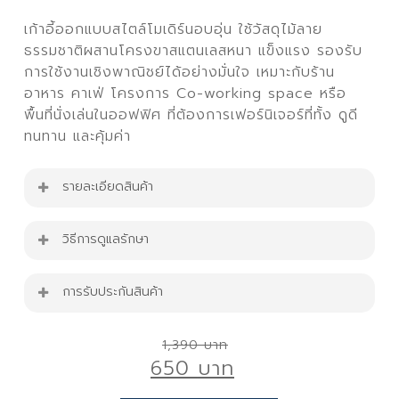
เก้าอี้ออกแบบสไตล์โมเดิร์นอบอุ่น ใช้วัสดุไม้ลาย
ธรรมชาติผสานโครงขาสแตนเลสหนา แข็งแรง รองรับ
การใช้งานเชิงพาณิชย์ได้อย่างมั่นใจ เหมาะกับร้าน
อาหาร คาเฟ่ โครงการ Co-working space หรือ
พื้นที่นั่งเล่นในออฟฟิศ ที่ต้องการเฟอร์นิเจอร์ที่ทั้ง ดูดี
ทนทาน และคุ้มค่า
รายละเอียดสินค้า
เก้าอี้ไม้ร้านอาหาร
วิธีการดูแลรักษา
ขนาดเก้าอี้ : W47cm. x D45 cm. x H83 cm.
เก้าอี้รับน้ำหนักได้ 150 Kg.
การรับประกันสินค้า
เก้าอี้ไม้ร้านอาหาร รุ่น C-WOOD-02-BN
สินค้ารับประกัน 1 ปี
Original
1,390
ตกแต่งบ้าน มุมกาแฟ โฮมคาเฟ่ ได้ง่ายๆ
650
price
เหมาะทั้ง ตกแต่งบ้าน มุมพักผ่อนจิบกาแฟ ,ร้าน
was: