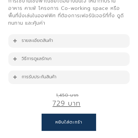
การใช้งานเชิงพาณิชย์ได้อย่างมั่นใจ เหมาะกับร้าน
อาหาร คาเฟ่ โครงการ Co-working space หรือ
พื้นที่นั่งเล่นในออฟฟิศ ที่ต้องการเฟอร์นิเจอร์ที่ทั้ง ดูดี
ทนทาน และคุ้มค่า
รายละเอียดสินค้า
เก้าอี้ไม้ร้านอาหาร
วิธีการดูแลรักษา
ขนาดเก้าอี้ : W47 cm. x D44 cm. x H83 cm.
เก้าอี้รับน้ำหนักได้ 150 Kg.
การรับประกันสินค้า
เก้าอี้ไม้ร้านอาหาร รุ่น C-WOOD-05-DBN
สินค้ารับประกัน 1 ปี
Original
1,450
ตกแต่งบ้าน มุมกาแฟ โฮมคาเฟ่ ได้ง่ายๆ
729
price
เหมาะทั้ง ตกแต่งบ้าน มุมพักผ่อนจิบกาแฟ ,ร้าน
was:
อาหารร้านคาเฟ่ , จัดเลี้ยง หรืองานออกบูธ
Current
1,450 ฿.
หยิบใส่ตะกร้า
เก้าอี้ไม้
ไม้อัดหนา แข็งแรง เคลือบผิวเรียบ สวยทันสมัย
price
ขาสแตนเลสหนา แข็งแรง รับน้ำหนักได้ดี
is:
หลีกเลี่ยงของมีคม เช่น คัตเตอร์