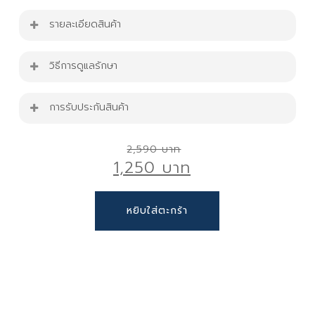
รายละเอียดสินค้า
เก้าอี้ไม้ร้านอาหาร
วิธีการดูแลรักษา
ขนาดเก้าอี้ : W55 cm. x D51 cm. x H84 cm.
เก้าอี้รับน้ำหนักได้ 150 Kg.
การรับประกันสินค้า
เก้าอี้ไม้ร้านอาหาร รุ่น C-WOOD-03-LBN-GY
สินค้ารับประกัน 1 ปี
Original
2,590
ตกแต่งบ้าน มุมกาแฟ โฮมคาเฟ่ ได้ง่ายๆ
1,250
price
เหมาะทั้ง ตกแต่งบ้าน มุมพักผ่อนจิบกาแฟ ,ร้าน
was:
อาหารร้านคาเฟ่ , จัดเลี้ยง หรืองานออกบูธ
Current
2,590 ฿.
หยิบใส่ตะกร้า
เก้าอี้ไม้
ไม้อัดหนา แข็งแรง เคลือบผิวเรียบ สวยทันสมัย
price
ขาสแตนเลสหนา แข็งแรง รับน้ำหนักได้ดี
is:
หลีกเลี่ยงของมีคม เช่น คัตเตอร์
ฐานมั่นคง ไม่ทำให้ ล้มหรือพลิกคว่ำง่าย
1,250 ฿.
ใช้ผ้าชุบน้ำเปล่า บิดหมาดเช็ดให้สะอาด และใช้ผ้า
ทรงสวย สไตล์โมเดิร์น ทันสมัย
สะอาดเช็ดให้แห้ง
หลีกเลี่ยงการทำความสะอาดด้วยน้ำยาหรือสารเคมี