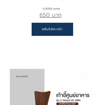
เก้าอี้ไม้ร้านอาหาร รุ่น C-WOOD-04-LBN
สินค้ารับประกัน 1 ปี
Original
1,390
ตกแต่งบ้าน มุมกาแฟ โฮมคาเฟ่ ได้ง่ายๆ
650
price
เหมาะทั้ง ตกแต่งบ้าน มุมพักผ่อนจิบกาแฟ ,ร้าน
was:
อาหารร้านคาเฟ่ , จัดเลี้ยง หรืองานออกบูธ
Current
1,390 ฿.
หยิบใส่ตะกร้า
เก้าอี้ไม้
ไม้อัดหนา แข็งแรง เคลือบผิวเรียบ สวยทันสมัย
price
ขาสแตนเลสหนา แข็งแรง รับน้ำหนักได้ดี
is:
หลีกเลี่ยงของมีคม เช่น คัตเตอร์
ฐานมั่นคง ไม่ทำให้ ล้มหรือพลิกคว่ำง่าย
650 ฿.
ใช้ผ้าชุบน้ำเปล่า บิดหมาดเช็ดให้สะอาด และใช้ผ้า
ทรงสวย สไตล์โมเดิร์น ทันสมัย
สะอาดเช็ดให้แห้ง
หลีกเลี่ยงการทำความสะอาดด้วยน้ำยาหรือสารเคมี
ที่มีฤทธิ์รุนแรง เพราะอาจทำให้พื้นผิวสินค้าเสียหาย
ได้