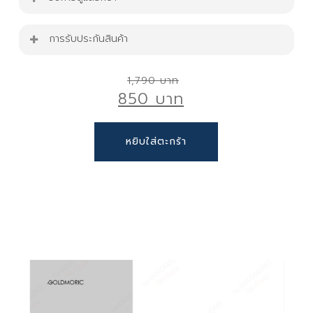
ขนาดเก้าอี้ : W54 cm. x D50 cm. x H84 cm.
เก้าอี้รับน้ำหนักได้ 150 Kg.
การรับประกันสินค้า
เก้าอี้ไม้ร้านอาหาร รุ่น C-WOOD-01-BN
สินค้ารับประกัน 1 ปี
Original
1,790
ตกแต่งบ้าน มุมกาแฟ โฮมคาเฟ่ ได้ง่ายๆ
850
price
เหมาะทั้ง ตกแต่งบ้าน มุมพักผ่อนจิบกาแฟ ,ร้าน
was:
อาหารร้านคาเฟ่ , จัดเลี้ยง หรืองานออกบูธ
Current
1,790 ฿.
หยิบใส่ตะกร้า
เก้าอี้ไม้
ไม้อัดหนา แข็งแรง เคลือบผิวเรียบ สวยทันสมัย
price
ขาสแตนเลสหนา แข็งแรง รับน้ำหนักได้ดี
is:
หลีกเลี่ยงของมีคม เช่น คัตเตอร์
ฐานมั่นคง ไม่ทำให้ ล้มหรือพลิกคว่ำง่าย
850 ฿.
ใช้ผ้าชุบน้ำเปล่า บิดหมาดเช็ดให้สะอาด และใช้ผ้า
ทรงสวย สไตล์โมเดิร์น ทันสมัย
สะอาดเช็ดให้แห้ง
หลีกเลี่ยงการทำความสะอาดด้วยน้ำยาหรือสารเคมี
ที่มีฤทธิ์รุนแรง เพราะอาจทำให้พื้นผิวสินค้าเสียหาย
ได้