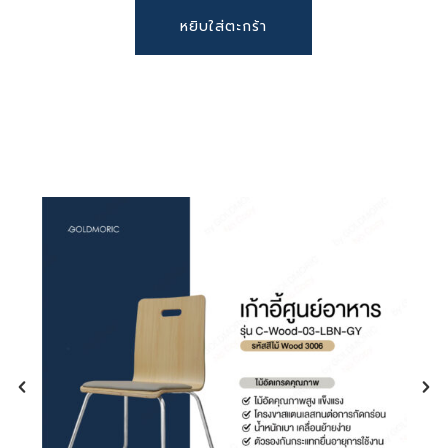
อาหารร้านคาเฟ่ , จัดเลี้ยง หรืองานออกบูธ
Current
1,390 ฿.
หยิบใส่ตะกร้า
เก้าอี้ไม้
ไม้อัดหนา แข็งแรง เคลือบผิวเรียบ สวยทันสมัย
price
ขาสแตนเลสหนา แข็งแรง รับน้ำหนักได้ดี
is:
หลีกเลี่ยงของมีคม เช่น คัตเตอร์
ฐานมั่นคง ไม่ทำให้ ล้มหรือพลิกคว่ำง่าย
650 ฿.
ใช้ผ้าชุบน้ำเปล่า บิดหมาดเช็ดให้สะอาด และใช้ผ้า
ทรงสวย สไตล์โมเดิร์น ทันสมัย
สะอาดเช็ดให้แห้ง
หลีกเลี่ยงการทำความสะอาดด้วยน้ำยาหรือสารเคมี
ที่มีฤทธิ์รุนแรง เพราะอาจทำให้พื้นผิวสินค้าเสียหาย
ได้