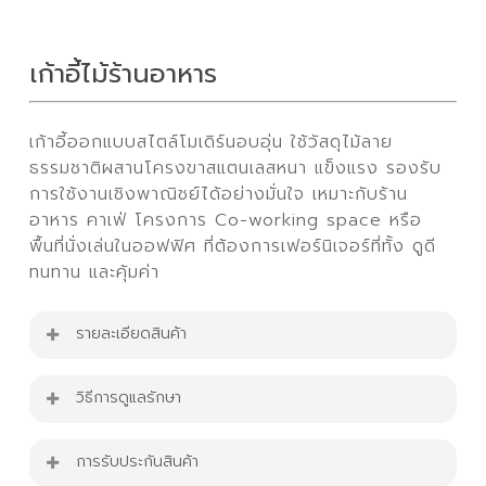
เก้าอี้ไม้ร้านอาหาร
เก้าอี้ออกแบบสไตล์โมเดิร์นอบอุ่น ใช้วัสดุไม้ลาย
ธรรมชาติผสานโครงขาสแตนเลสหนา แข็งแรง รองรับ
การใช้งานเชิงพาณิชย์ได้อย่างมั่นใจ เหมาะกับร้าน
อาหาร คาเฟ่ โครงการ Co-working space หรือ
พื้นที่นั่งเล่นในออฟฟิศ ที่ต้องการเฟอร์นิเจอร์ที่ทั้ง ดูดี
ทนทาน และคุ้มค่า
รายละเอียดสินค้า
เก้าอี้ไม้ร้านอาหาร
วิธีการดูแลรักษา
ขนาดเก้าอี้ : W47 cm. x D45 cm. x H83 cm.
เก้าอี้รับน้ำหนักได้ 150 Kg.
การรับประกันสินค้า