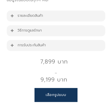
รายละเอียดสินค้า
ที่นอน รุ่น Sonya ความหนา 9 นิ้ว / Lucky ความ
วิธีการดูแลรักษา
หนา 11 นิ้ว
พลิกที่นอนทุก 3-6 เดือน: เพื่อป้องกันการกดทับที่
การรับประกันสินค้า
ขนาดสินค้า : 5-6 FT.
จุดเดิมๆ และช่วยยืดอายุการใช้งาน ควรพลิกที่นอน
วัสดุ :ที่นอนซุปเปอร์สปริง เสริม Memory Foam
ทั้งแนวตั้งและแนวนอนเป็นประจำ
สินค้ารับประกัน 10 ปี
และฟองน้ำ หุ้มด้วยผ้าหนานุ่ม
7,899
ใช้ผ้าคลุมที่นอน: เพื่อป้องกันฝุ่น สิ่งสกปรก และ
เหงื่อสะสม ควรใช้ผ้าคลุมที่นอนที่สามารถถอดซักได้
ข้อดีของที่นอน
–
ทำความสะอาดที่นอนเป็นประจำ: ใช้เครื่องดูดฝุ่นดูด
9,199
ฝุ่นและสิ่งสกปรกบนที่นอนทุกเดือน เพื่อป้องกัน
รองรับสรีระได้ดีเยี่ยม: ระบบซุปเปอร์สปริงช่วย
การสะสมของฝุ่นและไรฝุ่น
กระจายน้ำหนักและรองรับร่างกายอย่างสมดุล ลด
Price
This
ระบายอากาศที่นอน: เปิดหน้าต่างเพื่อให้ห้องนอนมี
เลือกรูปแบบ
แรงกดทับขณะนอน
range:
product
อากาศถ่ายเท และนำที่นอนออกไปตากแดดอ่อนๆ
ปรับตัวตามรูปร่าง: Memory Foam ปรับตามรูป
7,899 ฿
has
เดือนละ 1-2 ครั้ง เพื่อระบายความชื้นและป้องกัน
ทรงร่างกาย ช่วยลดความเมื่อยล้าและเพิ่มความ
through
multiple