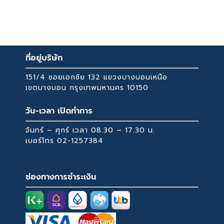
เชื้อรา
สบาย
9,199 ฿
variants.
หลีกเลี่ยงน้ำและความชื้น: อย่าวางของเหลวหรือ
ความนุ่มนวลพิเศษ: ฟองน้ำเสริมช่วยเพิ่มความนุ่ม
The
เครื่องดื่มใกล้ที่นอน และหลีกเลี่ยงความชื้นสูง เพื่อ
ทำให้การนอนหลับผ่อนคลายมากยิ่งขึ้น
options
ป้องกันการเกิดเชื้อรา
ผ้าหุ้มหนานุ่ม: ผ้าหุ้มหนาและนุ่มให้สัมผัสสบายขณะ
may
ที่อยู่บริษัท
นอน ทำให้รู้สึกสบายตัวทุกครั้งที่เอนกาย
be
การดูแลรักษาอย่างสม่ำเสมอจะช่วยยืดอายุการใช้งาน
อายุการใช้งานยาวนาน: การออกแบบที่มีคุณภาพสูง
chosen
151/4 ซอยเอกชัย 132 แขวงบางบอนเหนือ
ของที่นอนและรักษาความสบายในการนอนของคุณได้
ทำให้ทนทาน ใช้งานได้นานโดยไม่เสียรูป
on
เขตบางบอน กรุงเทพมหานคร 10150
ยาวนาน
the
วัน-เวลา เปิดทำการ
product
page
จันทร์ – ศุกร์ เวลา 08.30 – 17.30 น.
เบอร์โทร
02-1257384
ช่องทางการชำระเงิน