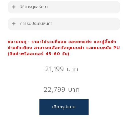
เตียงนอน รุ่น Gianna Bed
วิธีการดูแลรักษา
ขนาด 5ft.,6ft.
ปัดฝุ่นหรือดูดฝุ่นเป็นประจำ หรือใช้ผ้าขนหนูชุบน้ำบิด
การรับประกันสินค้า
ความสูงหัวเตียง : 115 cm.
ให้หมาดเช็ดทำความสะอาดแล้วเป่าลมจนแห้ง
ความหนา : 23 cm.
รอยเปื้อนสามารถใช้น้ำสบู่ขัดตรงรอยเปื้อนเบาๆ
สินค้ารับประกัน 1 ปี
ความสูงขา: 5 cm.
หมายเหตุ : ราคาไม่รวมที่นอน ของตกแต่ง และตู้ลิ้นชัก
ด้วยผ้าสะอาด แล้วเช็ดให้แห้งสนิทก่อนการใช้งาน
สี : ขาว
ข้างหัวเตียง สามารถเลือกวัสดุแบบผ้า และแบบหนัง PU
วัสดุ : โครงและฐานเป็นไม้สนคุณภาพ
(
สินค้าพรีออเดอร์ 45-60 วัน)
ข้อควรระวัง
21,199
ข้อดีของเตียงไม้สน
ห้ามแช่หรือทำให้เตียงเปียก เพราะอาจทำให้ผ้า
ความทนทาน: ไม้สนมีความทนทานสูง สามารถใช้งานได้
ฟองน้ำเสียหาย มีกลิ่นอับ
–
ยาวนาน
ห้ามใช้น้ำยาฟอกขาวหรือสารเคมีรุนแรง
22,799
น้ำหนักเบา: ทำให้การขนย้ายและการติดตั้งง่ายขึ้น
ทดสอบน้ำยาทำความสะอาดบนพื้นที่ที่มองไม่เห็น
ราคาเหมาะสม: เตียงไม้สนมักมีราคาที่เข้าถึงได้ง่าย
ก่อนใช้งาน
Price
This
เลือกรูปแบบ
range:
product
เคล็ดลับเพิ่มเติม
21,199 ฿
has
through
multiple