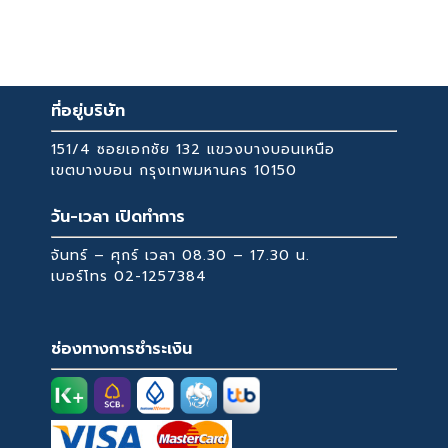
เปลี่ยนผ้าปูที่นอน ปลอกหมอน และผ้าห่มทุกสัปดาห์
22,799 ฿
variants.
ซักผ้าปูที่นอน ปลอกหมอน และผ้าห่มด้วยน้ำร้อน
The
ใส่ปลอกกันน้ำบนที่นอนเพื่อป้องกันคราบ
options
may
ที่อยู่บริษัท
be
chosen
151/4 ซอยเอกชัย 132 แขวงบางบอนเหนือ
on
เขตบางบอน กรุงเทพมหานคร 10150
the
วัน-เวลา เปิดทำการ
product
page
จันทร์ – ศุกร์ เวลา 08.30 – 17.30 น.
เบอร์โทร
02-1257384
ช่องทางการชำระเงิน