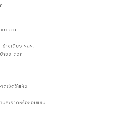
ิก
 สบายตา
น ข้างเตียง ฯลฯ.
นย้ายสะดวก
อาดเช็ดให้แห้ง
ความสะอาดหรือซ่อมแซม