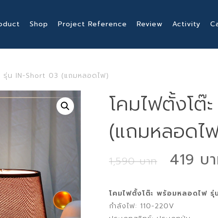
oduct
Shop
Project Reference
Review
Activity
C
๊ะ รุ่น IN-Short 03 (แถมหลอดไฟ)
โคมไฟตั้งโต๊ะ
(แถมหลอดไฟ
Origin
419
1,590
price
was:
โคมไฟตั้งโต๊ะ พร้อมหลอดไฟ รุ
1,590 
กำลังไฟ: 110-220V