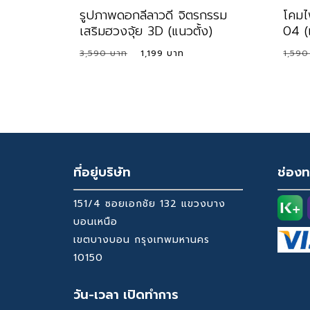
รูปภาพดอกลีลาวดี จิตรกรรม
โคมไฟ
เสริมฮวงจุ้ย 3D (แนวตั้ง)
04 
Original
Current
3,590
1,199
1,59
price
price
Original
Current
Orig
1,199
419
was:
is:
Price
Price
Pric
Was:
Is:
Was
3,590 ฿.
1,199 ฿.
3,590 ฿.
1,199 ฿.
1,59
ที่อยู่บริษัท
ช่องท
151/4 ซอยเอกชัย 132 แขวงบาง
บอนเหนือ
เขตบางบอน กรุงเทพมหานคร
10150
วัน-เวลา เปิดทำการ