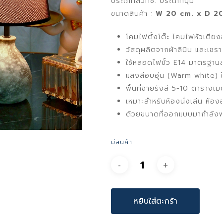
ประเภทสวิทช์: ประเภทปุ่ม
ขนาดสินค้า :
W 20 cm. x D 20 
โคมไฟตั้งโต๊ะ โคมไฟหัวเตี
วัสดุผลิตจากผ้าลินิน และเซ
ใช้หลอดไฟขั้ว E14 มาตรฐา
แสงสีอบอุ่น (Warm white) 
พื้นที่ฉายรังสี 5-10 ตารางเ
เหมาะสำหรับห้องนั่งเล่น ห้อ
ด้วยขนาดที่ออกแบบมากำลังพ
มีสินค้า
หยิบใส่ตะกร้า