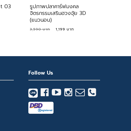
ht 03
รูปภาพปลาคาร์ฟมงคล
จิตรกรรมเสริมฮวงจุ้ย 3D
(แนวนอน)
ent
e
Original
Current
3,590
1,199
Original
Current
1,199
price
price
Price
Price
Was:
Is:
9 ฿.
was:
is:
3,590 ฿.
1,199 ฿.
3,590 ฿.
1,199 ฿.
Follow Us