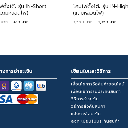
ตั้งโต๊ะ รุ่น IN-Short
โคมไฟตั้งโต๊ะ รุ่น IN-Hig
(แถมหลอดไฟ)
(แถมหลอดไฟ)
Original
Current
Original
Curr
0
419
3,590
1,359
price
price
price
pric
inal
Current
Original
Current
1,359
was:
is:
was:
is:
e
Price
Price
Price
:
Is:
Was:
Is:
1,590 ฿.
419 ฿.
3,590 ฿.
1,35
0 ฿.
419 ฿.
3,590 ฿.
1,359 ฿.
างการชำระเงิน
เงื่อนไขและวิธีการ
เงื่อนไขการซื้อสินค้าออนไลน์
เงื่อนไขการรับประกันสินค้า
วิธีการชำระเงิน
วิธีการส่งคืนสินค้า
แจ้งการโอนเงิน
ลงทะเบียนรับประกันสินค้า