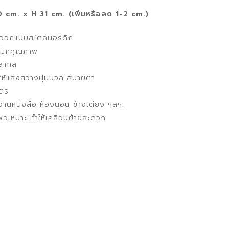
cm. x H 31 cm. (เพิ่มหรือลด 1-2 cm.)
ยงออกแบบสไตล์นอร์ดิก
รามิกคุณภาพ
นสากล
ให้แสงสว่างนุ่มนวล สบายตา
มตร
งอ่านหนังสือ ห้องนอน ข้างเตียง ฯลฯ.
อเหมาะ ทำให้เคลื่อนย้ายสะดวก