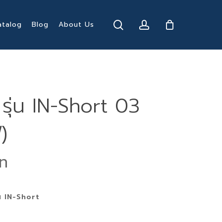
search
account
atalog
Blog
About Us
 รุ่น IN-Short 03
)
al
Current
price
is:
่น IN-Short
฿.
419 ฿.