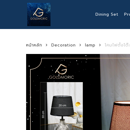
Skip
to
Dining Set
Pr
main
content
หน้าหลัก
Decoration
lamp
โคมไฟตั้งโต
Hit enter to search or ESC to close