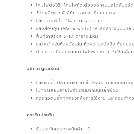
โคมไฟตั้งโต๊ะ โคมไฟหัวเตียงออกแบบสไตล์นอร์ด
วัสดุผลิตจากผ้าลินิน และเซรามิกคุณภาพ
ใช้หลอดไฟขั้ว E14 มาตรฐานสากล
แสงสีอบอุ่น (Warm white) ให้แสงสว่างนุ่มนวล
พื้นที่ฉายรังสี 5-10 ตารางเมตร
เหมาะสำหรับห้องนั่งเล่น ห้องอ่านหนังสือ ห้องนอ
ด้วยขนาดที่ออกแบบมากำลังพอเหมาะ ทำให้เคลื่อ
วิธีการดูแลรักษา
ใช้ผ้าชุบน้ำเปล่า บิดหมาดเช็ดให้สะอาด และใช้ผ้าสะ
ไม่ควรเสียบสายไฟจำนวนมากบนปลั๊กพ่วง
ควรถอดปลั๊กทุกครั้งหลังการใช้งาน และก่อนทำ
กระรับประกัน
รับประกันคุณภาพสินค้า 1 ปี