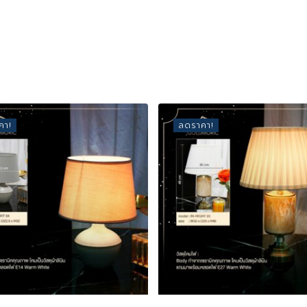
คา!
ลดราคา!