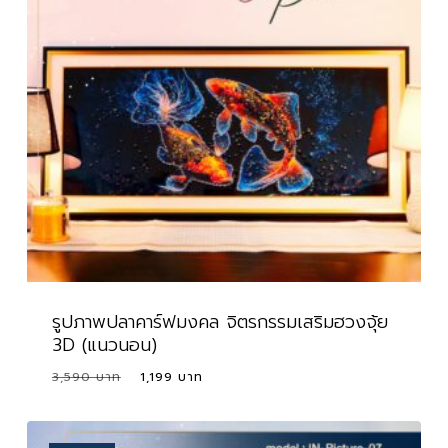
รูปภาพปลาคาร์ฟมงคล จิตรกรรมเสริมฮวงจุ้ย
3D (แนวนอน)
Original
Current
3,590
1,199
Original
Current
1,199
price
price
Price
Price
Was:
Is:
was:
is:
3,590 ฿.
1,199 ฿.
3,590 ฿.
1,199 ฿.