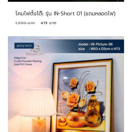
โคมไฟตั้งโต๊ะ รุ่น IN-Short 01 (แถมหลอดไฟ)
Original
Current
1,590
419
Original
Current
419
price
price
Price
Price
Was:
Is:
was:
is:
1,590 ฿.
419 ฿.
1,590 ฿.
419 ฿.
ลดราคา!