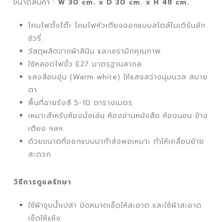
ขนาดสินค้า :
W 30 cm. x D 30 cm. x H 48 cm.
โคมไฟตั้งโต๊ะ โคมไฟหัวเตียงออกแบบสไตล์โมเดิร์นลัก
ชัวรี่
วัสดุผลิตจากผ้าลินิน และเซรามิกคุณภาพ
ใช้หลอดไฟขั้ว E27 มาตรฐานสากล
แสงสีอบอุ่น (Warm white) ให้แสงสว่างนุ่มนวล สบาย
ตา
พื้นที่ฉายรังสี 5-10 ตารางเมตร
เหมาะสำหรับห้องนั่งเล่น ห้องอ่านหนังสือ ห้องนอน ข้าง
เตียง ฯลฯ.
ด้วยขนาดที่ออกแบบมากำลังพอเหมาะ ทำให้เคลื่อนย้าย
สะดวก
วิธีการดูแลรักษา
ใช้ผ้าชุบน้ำเปล่า บิดหมาดเช็ดให้สะอาด และใช้ผ้าสะอาด
เช็ดให้แห้ง