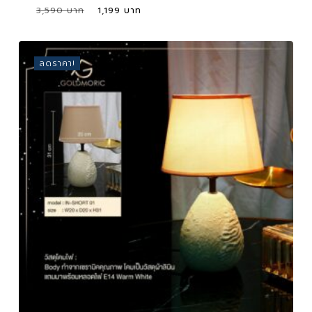
Original
Current
3,590
1,199
Original
Current
1,199
price
price
Price
Price
Was:
Is:
was:
is:
3,590 ฿.
1,199 ฿.
3,590 ฿.
1,199 ฿.
ลดราคา!