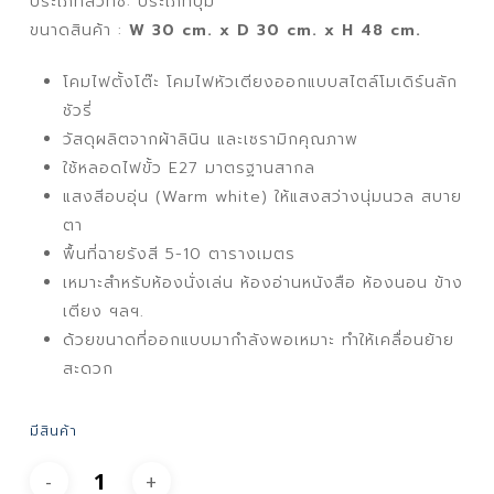
ประเภทสวิทช์: ประเภทปุ่ม
ขนาดสินค้า :
W 30 cm. x D 30 cm. x H 48 cm.
โคมไฟตั้งโต๊ะ โคมไฟหัวเตียงออกแบบสไตล์โมเดิร์นลัก
ชัวรี่
วัสดุผลิตจากผ้าลินิน และเซรามิกคุณภาพ
ใช้หลอดไฟขั้ว E27 มาตรฐานสากล
แสงสีอบอุ่น (Warm white) ให้แสงสว่างนุ่มนวล สบาย
ตา
พื้นที่ฉายรังสี 5-10 ตารางเมตร
เหมาะสำหรับห้องนั่งเล่น ห้องอ่านหนังสือ ห้องนอน ข้าง
เตียง ฯลฯ.
ด้วยขนาดที่ออกแบบมากำลังพอเหมาะ ทำให้เคลื่อนย้าย
สะดวก
มีสินค้า