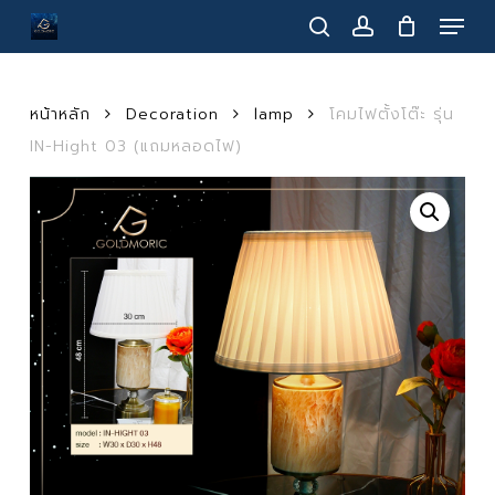
Menu
Skip
to
search
account
main
content
หน้าหลัก
Decoration
lamp
โคมไฟตั้งโต๊ะ รุ่น
IN-Hight 03 (แถมหลอดไฟ)