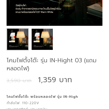
โคมไฟตั้งโต๊ะ รุ่น IN-Hight 03 (แถม
หลอดไฟ)
Original
Current
1,359
3,590
price
price
was:
is:
โคมไฟตั้งโต๊ะ พร้อมหลอดไฟ รุ่น IN-High
3,590 ฿.
1,359 ฿.
กำลังไฟ: 110-220V