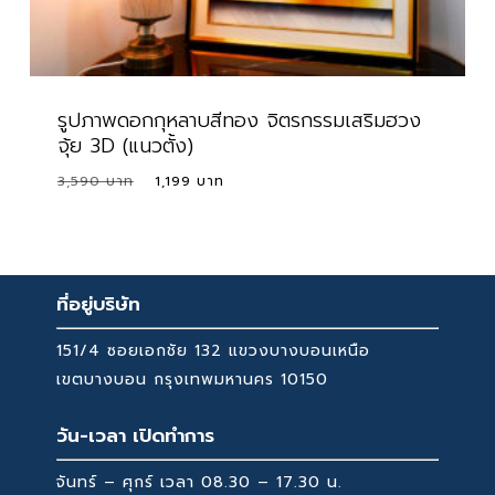
รูปภาพดอกกุหลาบสีทอง จิตรกรรมเสริมฮวง
จุ้ย 3D (แนวตั้ง)
Original
Current
3,590
1,199
Original
Current
1,199
price
price
Price
Price
Was:
Is:
was:
is:
3,590 ฿.
1,199 ฿.
3,590 ฿.
1,199 ฿.
ที่อยู่บริษัท
151/4 ซอยเอกชัย 132 แขวงบางบอนเหนือ
เขตบางบอน กรุงเทพมหานคร 10150
วัน-เวลา เปิดทำการ
จันทร์ – ศุกร์ เวลา 08.30 – 17.30 น.