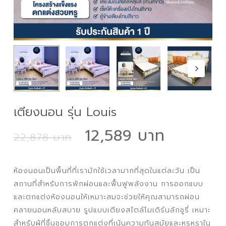
เตียงนอน รุ่น Louis
Original
Curren
12,589
22,878
price
price
was:
is:
ห้องนอนเป็นพื้นที่ที่เรามักใช้เวลามากที่สุดในแต่ละวัน เป็น
22,878 ฿.
12,589
สถานที่สำหรับการพักผ่อนและฟื้นฟูพลังงาน การออกแบบ
และตกแต่งห้องนอนให้เหมาะสมจะช่วยให้คุณสามารถผ่อน
คลายนอนหลับสบาย รูปแบบเตียงสไตล์โมเดิร์นลักชูรี่ เหมาะ
สำหรับผู้ที่ชื่นชอบการตกแต่งที่เน้นความทันสมัยและหรูหราใน