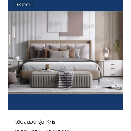
through
ลดราคา!
21,699 ฿
เตียงนอน รุ่น Kris
Price