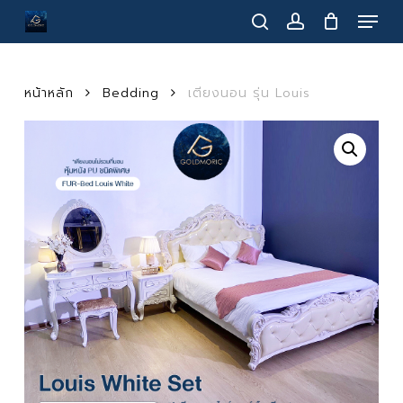
Menu
Skip
to
search
account
main
content
หน้าหลัก
Bedding
เตียงนอน รุ่น Louis