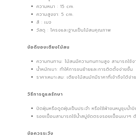
ความหนา : 15 cm.
ความสูงขา: 5 cm.
สี : เบจ
วัสดุ : โครงและฐานเป็นไม้สนคุณภาพ
ข้อดีของเตียงไม้สน
ความทนทาน: ไม้สนมีความทนทานสูง สามารถใช้ง
น้ำหนักเบา: ทำให้การขนย้ายและการติดตั้งง่ายขึ้น
ราคาเหมาะสม: เตียงไม้สนมักมีราคาที่เข้าถึงได้ง่า
วิธีการดูแลรักษา
ปัดฝุ่นหรือดูดฝุ่นเป็นประจำ หรือใช้ผ้าขนหนูชุบน
รอยเปื้อนสามารถใช้น้ำสบู่ขัดตรงรอยเปื้อนเบาๆ ด
ข้อควรระวัง