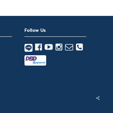
21,199 ฿
21,170 ฿
through
through
22,799 ฿
22,770 ฿
Follow Us
Share