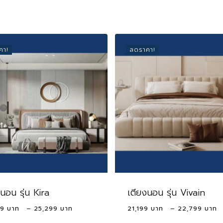
คา!
ลดราคา!
นอน รุ่น Kira
เตียงนอน รุ่น Vivain
Price
99
–
25,299
21,199
–
22,799
range: