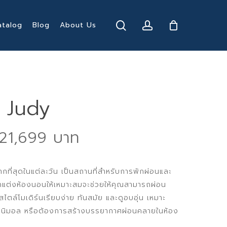
search
account
atalog
Blog
About Us
น Judy
Price
21,699
range:
20,199 ฿
ามากที่สุดในแต่ละวัน เป็นสถานที่สำหรับการพักผ่อนและ
through
แต่งห้องนอนให้เหมาะสมจะช่วยให้คุณสามารถผ่อน
21,699 ฿
ล์โมเดิร์นเรียบง่าย ทันสมัย และดูอบอุ่น เหมาะ
บบมินิมอล หรือต้องการสร้างบรรยากาศผ่อนคลายในห้อง