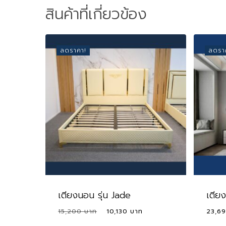
สินค้าที่เกี่ยวข้อง
ลดราคา!
ลดรา
เตียงนอน รุ่น Jade
เตียง
Original
Current
15,200
10,130
23,6
Original
Current
10,130
price
price
Price
Price