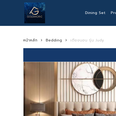
Skip
to
Dining Set
Pr
main
content
หน้าหลัก
Bedding
เตียงนอน รุ่น Judy
Hit enter to search or ESC to close