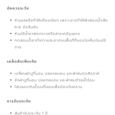
ข้อควรระวัง
ห้ามแช่หรือทำให้เตียงเปียก เพราะอาจทำให้ผ้าฟองน้ำเสีย
หาย มีกลิ่นอับ
ห้ามใช้น้ำยาฟอกขาวหรือสารเคมีรุนแรง
ทดสอบน้ำยาทำความสะอาดบนพื้นที่ที่มองไม่เห็นก่อนใช้
งาน
เคล็ดลับเพิ่มเติม
เปลี่ยนผ้าปูที่นอน ปลอกหมอน และผ้าห่มทุกสัปดาห์
ซักผ้าปูที่นอน ปลอกหมอน และผ้าห่มด้วยน้ำร้อน
ใส่ปลอกกันน้ำบนที่นอนเพื่อป้องกันคราบ
การรับประกัน
สินค้ารับประกัน 1 ปี