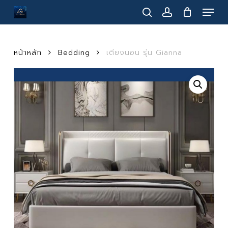
Menu
Skip
to
search
account
main
content
หน้าหลัก
Bedding
เตียงนอน รุ่น Gianna