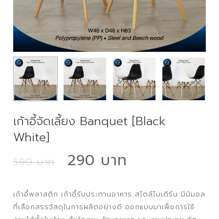
เก้าอี้จัดเลี้ยง Banquet [Black
White]
Original
Current
290
590
price
price
was:
is:
เก้าอี้พลาสติก เก้าอี้รับประทานอาหาร สไตล์โมเดิร์น มินิมอล
590 ฿.
290 ฿.
ที่เลือกสรรวัสดุในการผลิตอย่างดี ออกแบบมาเพื่อการใช้