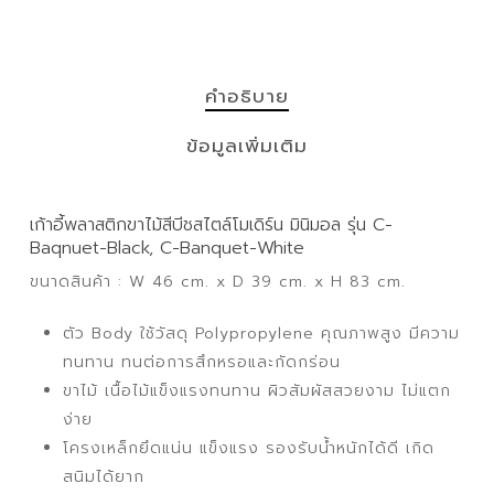
คำอธิบาย
ข้อมูลเพิ่มเติม
เก้าอี้พลาสติกขาไม้สีบีชสไตล์โมเดิร์น มินิมอล รุ่น C-
Baqnuet-Black, C-Banquet-White
ขนาดสินค้า : W 46 cm. x D 39 cm. x H 83 cm.
ตัว Body ใช้วัสดุ Polypropylene คุณภาพสูง มีความ
ทนทาน ทนต่อการสึกหรอและกัดกร่อน
ขาไม้ เนื้อไม้แข็งแรงทนทาน ผิวสัมผัสสวยงาม ไม่แตก
ง่าย
โครงเหล็กยึดแน่น แข็งแรง รองรับน้ำหนักได้ดี เกิด
สนิมได้ยาก