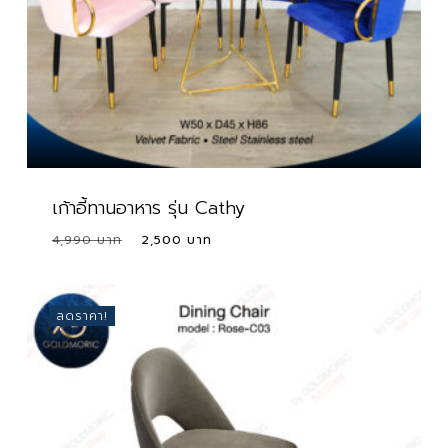
เก้าอี้ทานอาหาร รุ่น Cathy
Original
Current
4,990
2,500
price
price
was:
is:
4,990 ฿.
2,500 ฿.
ลดราคา!