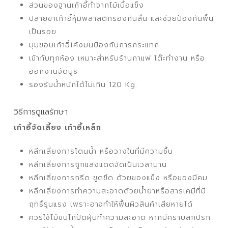
ส่วนของฐานเก้าอี้ทำจากไม้เนื้อแข็ง
ปลายขาเก้าอี้หุ้มพลาสติกรองกันลื่น และช่วยป้องกันพื้น
เป็นรอย
มุมขอบเก้าอี้โค้งมนป้องกันการกระแทก
เข้ากับทุกห้อง เหมาะสำหรับร้านกาแฟ โต๊ะทำงาน หรือ
ออกงานจัดบูธ
รองรับน้ำหนักได้ไม่เกิน 120 Kg.
วิธีการดูแลรักษา
เก้าอี้จัดเลี้ยง เก้าอี้เหล็ก
หลีกเลี่ยงการโดนน้ำ หรือวางในที่มีความชื้น
หลีกเลี่ยงการถูกแสงแดดจัดเป็นเวลานาน
หลีกเลี่ยงการกรีด ขูดขีด ด้วยของแข็ง หรือของมีคม
หลีกเลี่ยงการทำความสะอาดด้วยน้ำยาหรือสารเคมีที่มี
ฤทธิ์รุนแรง เพราะอาจทำให้พื้นผิวสินค้าเสียหายได้
ควรใช้ไม้ขนไก่ปัดฝุ่นทำความสะอาด หากมีคราบสกปรก