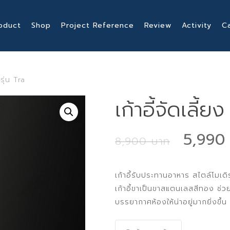
oduct
Shop
Project Reference
Review
Activity
C
 รุ่น Tra
เก้าอี้จัดเลี้ยง
Origin
5,99
8,900
price
was:
เก้าอี้รับประทานอาหาร สไตล์โมเดิร
8,900
เก้าอี้ขาเป็นขาสแตนเลสสีทอง ช่ว
บรรยากาศห้องให้น่าอยู่มากยิ่งขึ้น