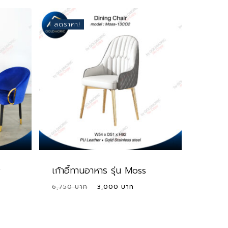
ลดราคา!
y
เก้าอี้ทานอาหาร รุ่น Moss
rent
Original
Current
6,750
3,000
ce
price
price
was:
is:
00 ฿.
6,750 ฿.
3,000 ฿.