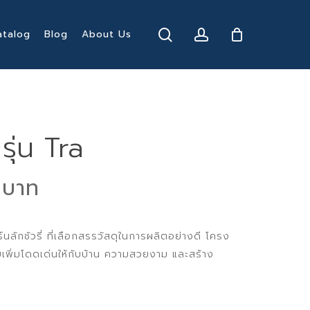
search
account
atalog
Blog
About Us
 รุ่น Tra
al
Current
0
price
is:
์นลักชัวรี่ ที่เลือกสรรวัสดุในการผลิตอย่างดี โครง
 ฿.
5,990 ฿.
ยเพิ่มโดดเด่นให้กับบ้าน ความสวยงาม และสร้าง