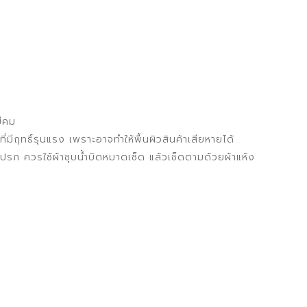
มีคม
มีฤทธิ์รุนแรง เพราะอาจทำให้พื้นผิวสินค้าเสียหายได้
รก ควรใช้ผ้าชุบน้ำบิดหมาดเช็ด แล้วเช็ดตามด้วยผ้าแห้ง