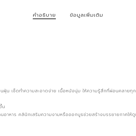
คำอธิบาย
ข้อมูลเพิ่มเติม
่น เช็ดทำความสะอาดง่าย เนื้อหนังนุ่ม ให้ความรู้สึกที่ผ่อนคลายทุกคร
ึ้น
 ร้านอาหาร คลินิกเสริมความงามหรือออกบูธช่วยสร้างบรรยายกาศให้ดูห