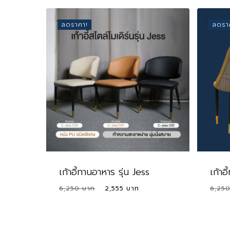
ลดราคา!
ลดรา
เก้าอี้ทานอาหาร รุ่น Jess
เก้าอ
Original
Current
6,250
2,555
6,25
price
price
was:
is:
6,250 ฿.
2,555 ฿.