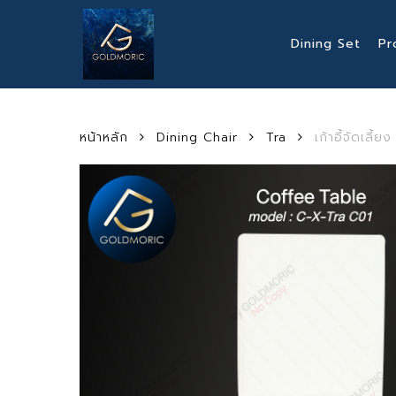
Skip
to
Dining Set
Pr
main
content
หน้าหลัก
Dining Chair
Tra
เก้าอี้จัดเลี้ยง
Hit enter to search or ESC to close