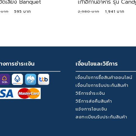
ี้จัดเลี้ยง Banquet
เก้าอี้ทานอาหาร รุ่น Cand
Original
Current
Original
Curr
0
595
2,980
1,941
price
price
price
pric
was:
is:
was:
is:
1,490 ฿.
595 ฿.
2,980 ฿.
1,94
างการชำระเงิน
เงื่อนไขและวิธีการ
เงื่อนไขการซื้อสินค้าออนไลน์
เงื่อนไขการรับประกันสินค้า
วิธีการชำระเงิน
วิธีการส่งคืนสินค้า
แจ้งการโอนเงิน
ลงทะเบียนรับประกันสินค้า