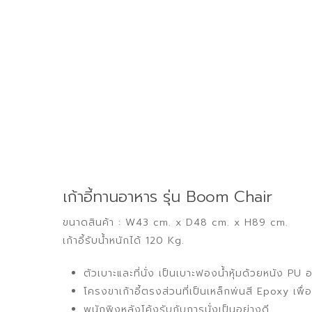
เก้าอี้ทานอาหาร รุ่น Boom Chair
ขนาดสินค้า : W43 cm. x D48 cm. x H89 cm.
เก้าอี้รับน้ำหนักได้ 120 Kg.
ตัวเบาะและที่นั่ง เป็นเบาะฟองน้ำหุ้มด้วยหนัง PU อ
โครงขาเก้าอี้ตรงส่วนที่เป็นเหล็กพ่นสี Epoxy เ
พนักพิงหลังโค้งรับกับการนั่งเป็นอย่างดี