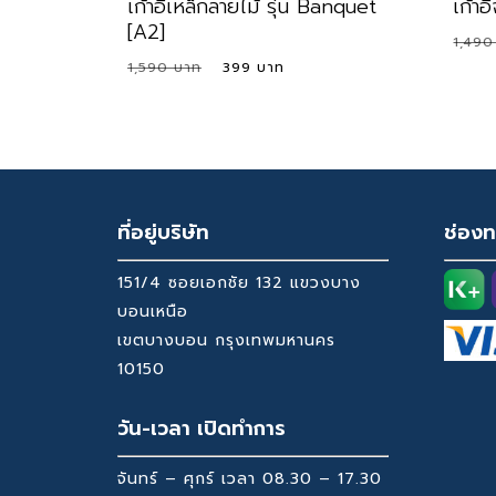
เก้าอี้เหล็กลายไม้ รุ่น Banquet
เก้าอ
[A2]
1,49
Original
Current
1,590
399
price
price
was:
is:
1,590 ฿.
399 ฿.
ที่อยู่บริษัท
ช่องท
151/4 ซอยเอกชัย 132 แขวงบาง
บอนเหนือ
เขตบางบอน กรุงเทพมหานคร
10150
วัน-เวลา เปิดทำการ
จันทร์ – ศุกร์ เวลา 08.30 – 17.30