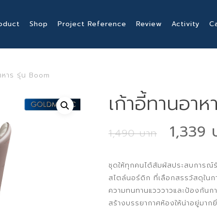
oduct
Shop
Project Reference
Review
Activity
C
อาหาร รุ่น Boom
เก้าอี้ทานอา
Origin
1,339
1,490
price
was:
ชุดให้ทุกคนได้สัมผัสประสบการณ์
1,490 
สไตล์นอร์ดิก ที่เลือกสรรวัสดุในก
ความทนทานแวววาวและป้องกันการ
สร้างบรรยากาศห้องให้น่าอยู่มากยิ่