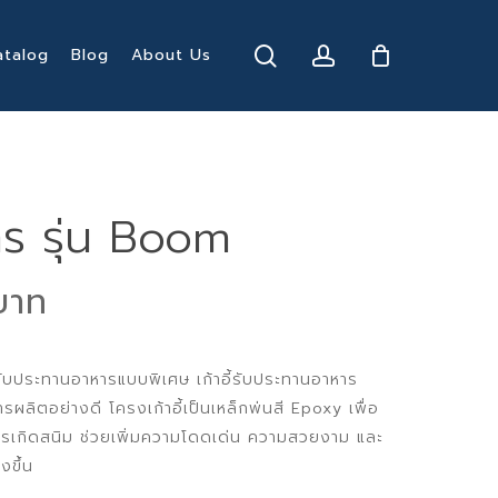
search
account
atalog
Blog
About Us
หาร รุ่น Boom
al
Current
price
is:
รับประทานอาหารแบบพิเศษ เก้าอี้รับประทานอาหาร
฿.
1,339 ฿.
ารผลิตอย่างดี โครงเก้าอี้เป็นเหล็กพ่นสี Epoxy เพื่อ
เกิดสนิม ช่วยเพิ่มความโดดเด่น ความสวยงาม และ
งขึ้น