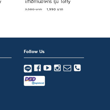
y
เก้าอี้ทานอาหาร รุ่น Toffy
ent
Original
Current
3,580
1,990
e
price
price
was:
is:
1 ฿.
3,580 ฿.
1,990 ฿.
Follow Us