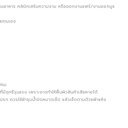
าน ร้านอาหาร คลินิกเสริมความงาม หรือออกงานแฟร์/งานออกบูธ
วยตนเอง
มีคม
มีฤทธิ์รุนแรง เพราะอาจทำให้พื้นผิวสินค้าเสียหายได้
รก ควรใช้ผ้าชุบน้ำบิดหมาดเช็ด แล้วเช็ดตามด้วยผ้าแห้ง