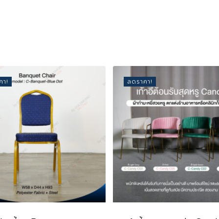
คา!
ลดราคา!