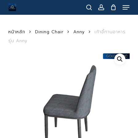
Menu
Skip
to
search
account
main
content
หน้าหลัก
Dining Chair
Anny
เก้าอี้ทานอาหาร
รุ่น Anny