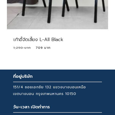
เก้าอี้จัดเลี้ยง L-All Black
Original
Current
1,290
709
price
price
was:
is:
1,290 ฿.
709 ฿.
ที่อยู่บริษัท
151/4 ซอยเอกชัย 132 แขวงบางบอนเหนือ
เขตบางบอน กรุงเทพมหานคร 10150
วัน-เวลา เปิดทำการ