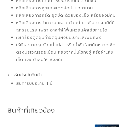
หลีกเลี่ยงการโดนน้ำ หรือวางในที่มีความชื้น
หลีกเลี่ยงการถูกแสงแดดจัดเป็นเวลานาน
หลีกเลี่ยงการกรีด ขูดขีด ด้วยของแข็ง หรือของมีคม
หลีกเลี่ยงการทำความสะอาดด้วยน้ำยาหรือสารเคมีที่มี
ฤทธิ์รุนแรง เพราะอาจทำให้พื้นผิวสินค้าเสียหายได้
ใช้เครื่องดูดฝุ่นกำจัดฝุ่นผงบนเบาะและพนักพิง
ใช้ผ้าสะอาดชุบด้วยน้ำเปล่า หรือน้ำซันไลต์บิดหมาดเช็ด
ตรงบริเวณรอยเปื้อน หลังจากนั้นใช้ทิชชู่ หรือผ้าแห้ง
เช็ด และเป่าลมให้แห้งสนิท
การรับประกันสินค้า
สินค้ารับประกัน 1 ปี
สินค้าที่เกี่ยวข้อง