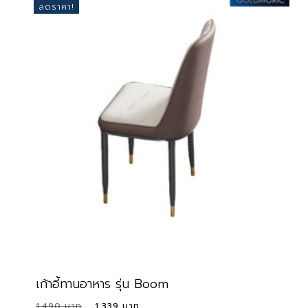
ลดราคา!
เก้าอี้ทานอาหาร รุ่น Boom
Original
Current
1,490
1,339