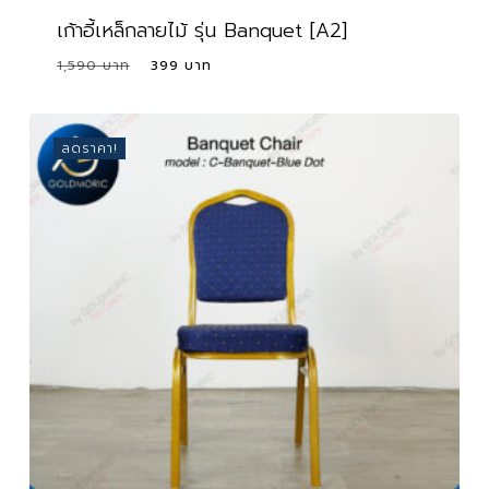
เก้าอี้เหล็กลายไม้ รุ่น Banquet [A2]
Original
Current
1,590
399
price
price
was:
is:
1,590 ฿.
399 ฿.
ลดราคา!