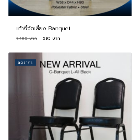
เก้าอี้จัดเลี้ยง Banquet
Original
Current
1,490
595
price
price
was:
is:
1,490 ฿.
595 ฿.
ลดราคา!