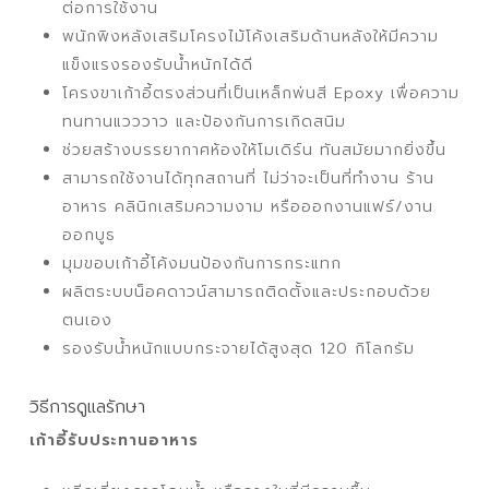
ต่อการใช้งาน
พนักพิงหลังเสริมโครงไม้โค้งเสริมด้านหลังให้มีความ
แข็งแรงรองรับน้ำหนักได้ดี
โครงขาเก้าอี้ตรงส่วนที่เป็นเหล็กพ่นสี Epoxy เพื่อความ
ทนทานแวววาว และป้องกันการเกิดสนิม
ช่วยสร้างบรรยากาศห้องให้โมเดิร์น ทันสมัยมากยิ่งขึ้น
สามารถใช้งานได้ทุกสถานที่ ไม่ว่าจะเป็นที่ทำงาน ร้าน
อาหาร คลินิกเสริมความงาม หรือออกงานแฟร์/งาน
ออกบูธ
มุมขอบเก้าอี้โค้งมนป้องกันการกระแทก
ผลิตระบบน็อคดาวน์สามารถติดตั้งและประกอบด้วย
ตนเอง
รองรับน้ำหนักแบบกระจายได้สูงสุด 120 กิโลกรัม
วิธีการดูแลรักษา
เก้าอี้รับประทานอาหาร