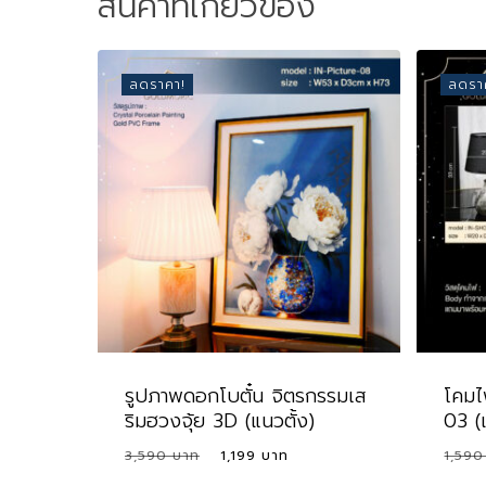
สินค้าที่เกี่ยวข้อง
ลดราคา!
ลดรา
รูปภาพดอกโบตั๋น จิตรกรรมเส
โคมไฟ
ริมฮวงจุ้ย 3D (แนวตั้ง)
03 
Original
Current
3,590
1,199
1,59
price
price