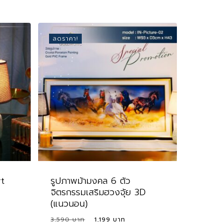
ลดราคา!
rt
รูปภาพม้ามงคล 6 ตัว
จิตรกรรมเสริมฮวงจุ้ย 3D
(แนวนอน)
nt
Original
Current
3,590
1,199