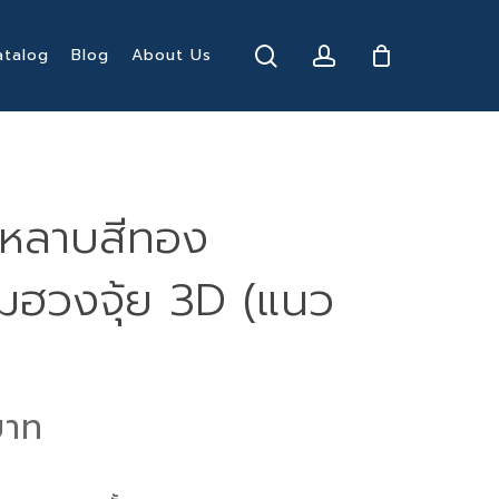
search
account
atalog
Blog
About Us
ุหลาบสีทอง
ิมฮวงจุ้ย 3D (แนว
al
Current
price
is: