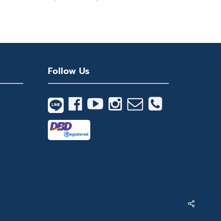
Original
Current
1,199
price
price
Price
Price
Was:
Is:
was:
is:
3,590 ฿.
1,199 ฿.
3,590 ฿.
1,199 ฿.
Follow Us
Share