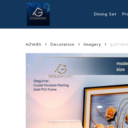
Skip
to
Dining Set
Pr
main
content
หน้าหลัก
Decoration
Imagery
รูปภาพดอ
Hit enter to search or ESC to close