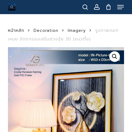
Menu
Skip
to
search
account
main
content
หน้าหลัก
Decoration
Imagery
รูปภาพดอก
เหมย จิตรกรรมเสริมฮวงจุ้ย 3D (แนวตั้ง)