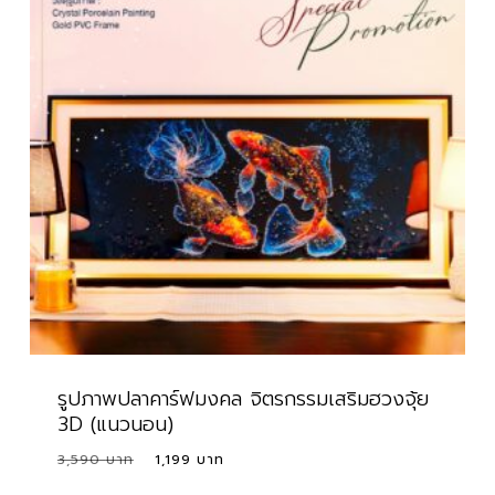
รูปภาพปลาคาร์ฟมงคล จิตรกรรมเสริมฮวงจุ้ย
3D (แนวนอน)
Original
Current
3,590
1,199
Original
Current
1,199
price
price
Price
Price