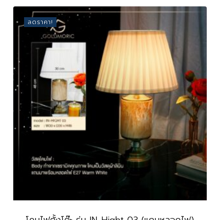
Was:
Is:
was:
is:
3,590 ฿.
1,199 ฿.
3,590 ฿.
1,199 ฿.
ลดราคา!
โคมไฟตั้งโต๊ะ รุ่น IN-Hight 03 (แถมหลอดไฟ)