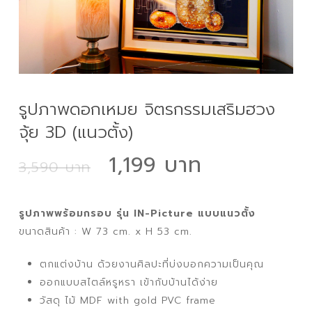
รูปภาพดอกเหมย จิตรกรรมเสริมฮวง
จุ้ย 3D (แนวตั้ง)
Original
Current
1,199
3,590
price
price
was:
is:
รูปภาพพร้อมกรอบ รุ่น IN-Picture แบบแนวตั้ง
3,590 ฿.
1,199 ฿.
ขนาดสินค้า : W 73 cm. x H 53 cm.
ตกแต่งบ้าน ด้วยงานศิลปะที่บ่งบอกความเป็นคุณ
ออกแบบสไตล์หรูหรา เข้ากับบ้านได้ง่าย
วัสดุ ไม้ MDF with gold PVC frame