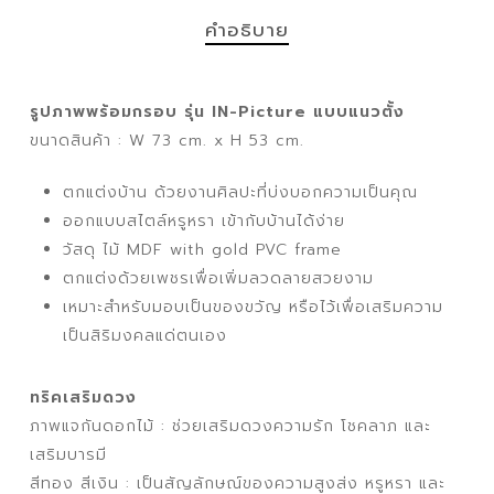
คำอธิบาย
รูปภาพพร้อมกรอบ รุ่น IN-Picture แบบแนวตั้ง
ขนาดสินค้า : W 73 cm. x H 53 cm.
ตกแต่งบ้าน ด้วยงานศิลปะที่บ่งบอกความเป็นคุณ
ออกแบบสไตล์หรูหรา เข้ากับบ้านได้ง่าย
วัสดุ ไม้ MDF with gold PVC frame
ตกแต่งด้วยเพชรเพื่อเพิ่มลวดลายสวยงาม
เหมาะสำหรับมอบเป็นของขวัญ หรือไว้เพื่อเสริมความ
เป็นสิริมงคลแด่ตนเอง
ทริคเสริมดวง
ภาพแจกันดอกไม้ : ช่วยเสริมดวงความรัก โชคลาภ และ
เสริมบารมี
สีทอง สีเงิน : เป็นสัญลักษณ์ของความสูงส่ง หรูหรา และ