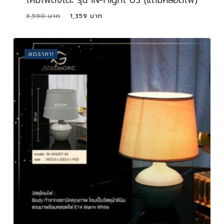
Original
Current
3,590
1,359
Original
Current
1,359
price
price
Price
Price
Was:
Is:
was:
is:
3,590 ฿.
1,359 ฿.
3,590 ฿.
1,359 ฿.
ลดราคา!