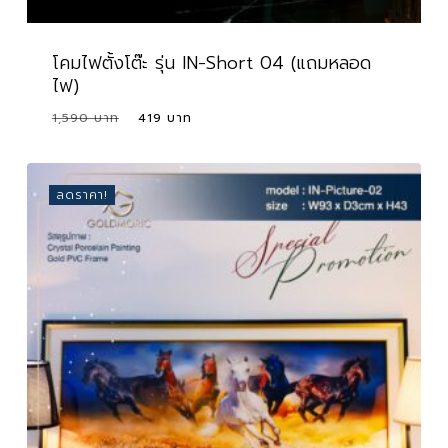
โคมไฟตั้งโต๊ะ รุ่น IN-Short 04 (แถมหลอด
ไฟ)
Original
Current
1,590
419
Original
Current
419
price
price
Price
Price
Was:
Is:
was:
is:
1,590 ฿.
419 ฿.
1,590 ฿.
419 ฿.
ลดราคา!