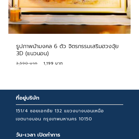
รูปภาพม้ามงคล 6 ตัว จิตรกรรมเสริมฮวงจุ้ย
3D (แนวนอน)
Original
Current
3,590
1,199
Original
Current
1,199
price
price
Price
Price
Was:
Is:
was:
is:
3,590 ฿.
1,199 ฿.
3,590 ฿.
1,199 ฿.
ที่อยู่บริษัท
151/4 ซอยเอกชัย 132 แขวงบางบอนเหนือ
เขตบางบอน กรุงเทพมหานคร 10150
วัน-เวลา เปิดทำการ