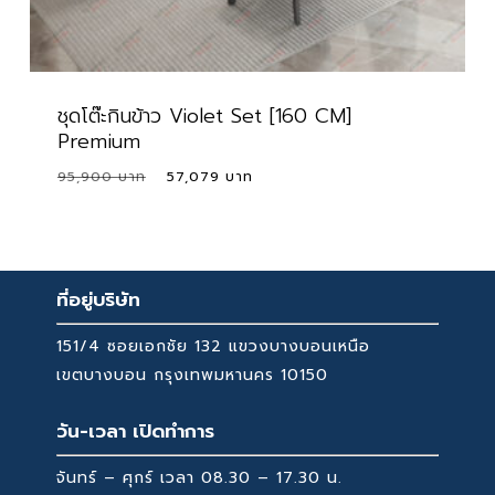
ชุดโต๊ะกินข้าว Violet Set [160 CM]
Premium
Original
Current
95,900
57,079
price
price
was:
is:
95,900 ฿.
57,079 ฿.
ที่อยู่บริษัท
151/4 ซอยเอกชัย 132 แขวงบางบอนเหนือ
เขตบางบอน กรุงเทพมหานคร 10150
วัน-เวลา เปิดทำการ
จันทร์ – ศุกร์ เวลา 08.30 – 17.30 น.