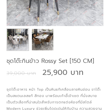
ชุดโต๊ะกินข้าว Rossy Set [150 CM]
Original
Curre
25,900
39,000
price
price
was:
is:
ชุดโต๊ะอาหาร หน้า Top เป็นหินแท้เคลือบลายหินอ่อน ขาโต๊ะ
39,000 ฿.
25,90
เป็นสแตนเลสแท้ สีทอง มาพร้อมเก้าอี้เข้าเซต ที่นั่งสบาย
เป็นตัวเลือกที่น่าสนใจสำหรับการตกแต่งห้องที่มีสไตล์
Modern Luxury ช่วยเพิ่มโดดเด่นให้กับบ้าน ความสวยงาม