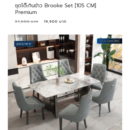
ชุดโต๊ะกินข้าว Brooke Set [105 CM]
Premium
Original
Current
57,000
19,900
price
price
was:
is:
57,000 ฿.
19,900 ฿.
ลดราคา!