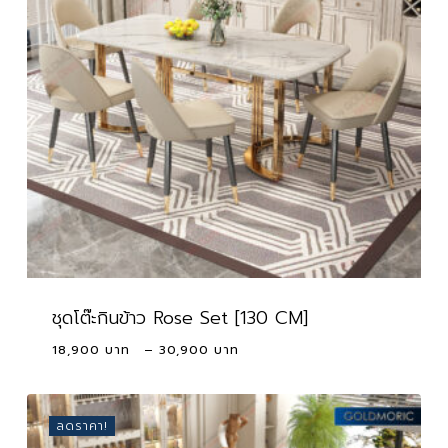
ชุดโต๊ะกินข้าว Rose Set [130 CM]
Price
18,900
–
30,900
range:
18,900 ฿
through
ลดราคา!
30,900 ฿