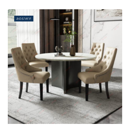
price
price
was:
is:
118,900 ฿.
73,799 ฿.
ลดราคา!