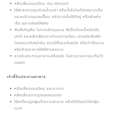
หลีกเลี่ยงของมีคม เช่น คัตเตอร์
ใช้ผ้าสะอาดชุบด้วยน้ำเปล่า หรือน้ำซันไลต์บิดหมาดเช็ด
ตรงบริเวณรอยเปื้อน หลังจากนั้นใช้ทิชชู่ หรือผ้าแห้ง
เช็ด และปล่อยให้แห้ง
สิ่งสำคัญคือ ไม่ควรขัดรุนแรง ให้เช็ดด้วยน้ำหนักมือ
ปกติ และหลีกเลี่ยงการโดนความร้อน เช่นหม้อสัมผัส
โดยตรงกับหน้าหิน ควรมีที่รองก้นหม้อ หรือถ้าเป็นจาน
หรือถ้วยอาหารให้มีผ้ารองจาน
หากรับประทานอาหารเสร็จแล้ว ไม่ควรวางภาชนะทิ้งไว้
ตลอด
เก้าอี้รับประทานอาหาร
หลีกเลี่ยงของมีคม และปากกา
หลีกเลี่ยงการถูกแสงแดดจัด
ใช้เครื่องดูดฝุ่นทำความสะอาด หรือใช้ไม้ขนไก่ปัดฝุ่น
เบาๆ