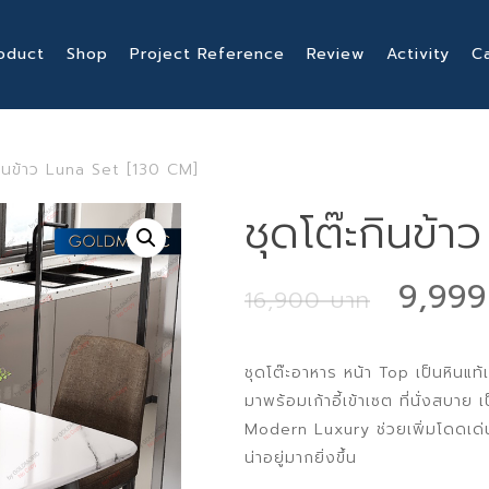
oduct
Shop
Project Reference
Review
Activity
C
กินข้าว Luna Set [130 CM]
ชุดโต๊ะกินข้
Origi
9,99
16,900
price
was:
ชุดโต๊ะอาหาร หน้า Top เป็นหินแ
16,90
มาพร้อมเก้าอี้เข้าเซต ที่นั่งสบาย
Modern Luxury ช่วยเพิ่มโดดเด่
น่าอยู่มากยิ่งขึ้น