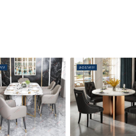
คา!
ลดราคา!