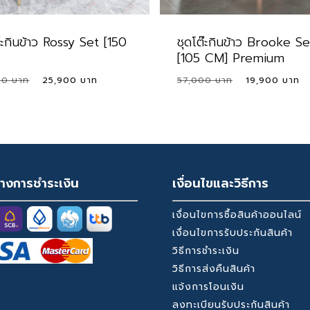
๊ะกินข้าว Rossy Set [150
ชุดโต๊ะกินข้าว Brooke Se
[105 CM] Premium
Original
Current
Original
00
25,900
57,000
19,900
price
price
price
was:
is:
was:
i
39,000 ฿.
25,900 ฿.
57,000 ฿.
างการชำระเงิน
เงื่อนไขและวิธีการ
เงื่อนไขการซื้อสินค้าออนไลน์
เงื่อนไขการรับประกันสินค้า
วิธีการชำระเงิน
วิธีการส่งคืนสินค้า
แจ้งการโอนเงิน
ลงทะเบียนรับประกันสินค้า