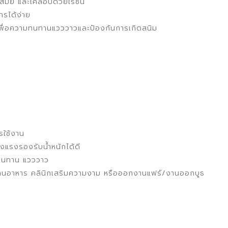
นสมัย และเคลือบด้วยเรซิ่น
ารได้ง่าย
y เพื่อความทนทานแวววาวและป้องกันการเกิดสนิม
รใช้งาน
็งแรงรองรับน้ำหนักได้ดี
รงทนทาน แวววาว
าน ร้านอาหาร คลินิกเสริมความงาม หรือออกงานแฟร์/งานออกบูธ