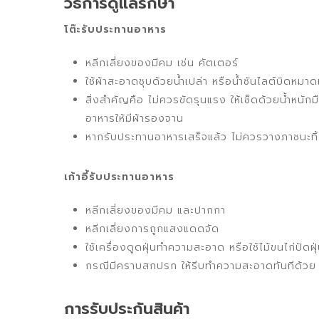
วิธีการดูแลรักษา
โต๊ะรับประทานอาหาร
หลีกเลี่ยงของมีคม เช่น คัตเตอร์
ใช้ผ้าสะอาดชุบด้วยน้ำเปล่า หรือน้ำซันไลต์บิดหมาด
สิ่งสำคัญคือ ไม่ควรขัดรุนแรง ให้เช็ดด้วยน้ำหนั
อาหารให้มีผ้ารองจาน
หากรับประทานอาหารเสร็จแล้ว ไม่ควรวางภาชนะทิ
เก้าอี้รับประทานอาหาร
หลีกเลี่ยงของมีคม และปากกา
หลีกเลี่ยงการถูกแสงแดดจัด
ใช้เครื่องดูดฝุ่นทำความสะอาด หรือใช้ไม้ขนไก่ปัดฝุ
กรณีมีคราบสกปรก ให้รีบทำความสะอาดทันทีด้วย ใช้ผ
การรับประกันสินค้า