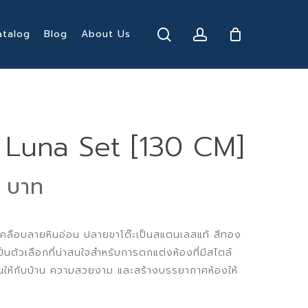
search
account
atalog
Blog
About Us
าว Luna Set [130 CM]
nal
Current
9
price
is:
ท้เคลือบลายหินอ่อน ปลายขาโต๊ะเป็นสแตนเลสแท้ สีทอง
0 ฿.
9,999 ฿.
 เป็นตัวเลือกที่น่าสนใจสำหรับการตกแต่งห้องที่มีสไตล์
นให้กับบ้าน ความสวยงาม และสร้างบรรยากาศห้องให้