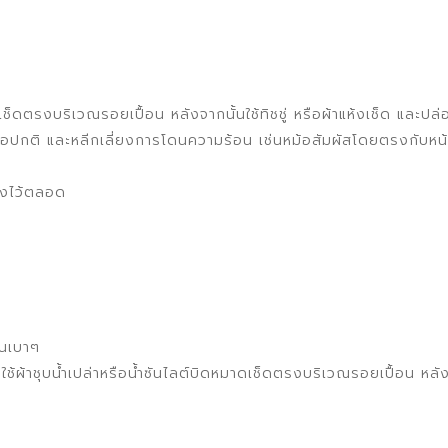
เช็ดตรงบริเวณรอยเปื้อน หลังจากนั้นใช้ทิชชู่ หรือผ้าแห้งเช็ด และปล่
กมือปกติ และหลีกเลี่ยงการโดนความร้อน เช่นหม้อสัมผัสโดยตรงกับหน้า
้งไว้ตลอด
่นเบาๆ
้าชุบน้ำเปล่าหรือน้ำซันไลต์บิดหมาดเช็ดตรงบริเวณรอยเปื้อน หลังจากน