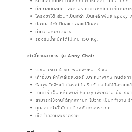
หน้าท็อปเป็นหินแท้เคลือบลายหินอ่อน เป็นลายที่ทั
มีสไตล์ทันสมัย และสามรถตกแต่งกับเก้าอี้ทานอาห
โครงขาโต๊ะส่วนที่เป็นสีดำ เป็นเหล็กพ่นสี Epox
ปลายขาโต๊ะเป็นสแตเลสแท้สีทอง
ทำความสะอาดง่าย
รองรับน้ำหนักได้ไม่เกิน 150 Kg.
เก้าอี้ทานอาหาร รุ่น Anny Chair
ตัวเบาะหนา 4 ซม. พนักพิงหนา 3 ซม.
เก้าอี้เบาะผ้าโพลีเอสเตอร์ เบาะหนาพิเศษ ทนต่อกา
วัสดุพนักพิงเป็นโครงไม้เสริมด้านหลังให้มีความแข
ขาเก้าอี้ เป็นเหล็กพ่นสี Epoxy เพื่อความแข็งแ
สามารถใช้งานได้ทุกสถานที่ ไม่ว่าจะเป็นที่ทำง
มุมขอบเก้าอี้โค้งมนป้องกันการกระแทก
เช็ดทำความสะอาดง่าย