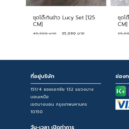
ชุดโต๊ะกินข้าว Lucy Set [125
ชุดโต
CM]
CM]
Original
Current
49,900
35,090
39,0
price
price
was:
is:
49,900 ฿.
35,090 ฿.
ที่อยู่บริษัท
ช่องท
151/4 ซอยเอกชัย 132 แขวงบาง
บอนเหนือ
เขตบางบอน กรุงเทพมหานคร
10150
วัน-เวลา เปิดทำการ