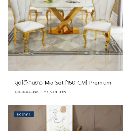
ชุดโต๊ะกินข้าว Mia Set [160 CM] Premium
Original
Current
89,900
51,579
price
price
was:
is:
89,900 ฿.
51,579 ฿.
ลดราคา!