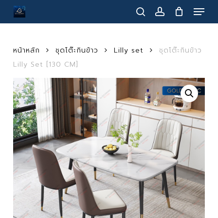
Menu
Skip
to
search
account
main
content
หน้าหลัก
ชุดโต๊ะกินข้าว
Lilly set
ชุดโต๊ะกินข้าว
Lilly Set [130 CM]