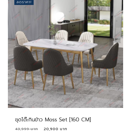
ลดราคา!
ชุดโต๊ะกินข้าว Moss Set [160 CM]
Original
Current
43,999
20,900