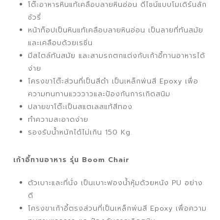
โต๊ะอาหารหินแท้เคลือบลายหินอ่อน ดีไซน์แบบโมเดิร์นลัก
ชัวรี่
หน้าท็อปเป็นหินแท้เคลือบลายหินอ่อน เป็นลายที่ทันสมัย
และเคลือบด้วยเรซิ่น
มีสไตล์ทันสมัย และสามรถตกแต่งกับเก้าอี้ทานอาหารได้
ง่าย
โครงขาโต๊ะส่วนที่เป็นสีดำ เป็นเหล็กพ่นสี Epoxy เพื่อ
ความทนทานแวววาวและป้องกันการเกิดสนิม
ปลายขาโต๊ะเป็นสแตเลสแท้สีทอง
ทำความสะอาดง่าย
รองรับน้ำหนักได้ไม่เกิน 150 Kg.
เก้าอี้ทานอาหาร รุ่น Boom Chair
ตัวเบาะและที่นั่ง เป็นเบาะฟองน้ำหุ้มด้วยหนัง PU อย่าง
ดี
โครงขาเก้าอี้ตรงส่วนที่เป็นเหล็กพ่นสี Epoxy เพื่อความ