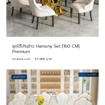
ชุดโต๊ะกินข้าว Hamony Set [160 CM]
Premium
Original
Current
91,800
57,189
Original
Current
57,189
price
price
Price
Price
Was:
Is:
was:
is:
91,800 ฿.
57,189 ฿.
91,800 ฿.
57,189 ฿.
ลดราคา!