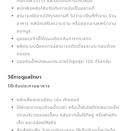
ทนทานแวววาว และป้องกันการเกิดสนิม
พนักพิงหลังโค้งรับกับการนั่งเป็นอย่างดี
สามารถใช้งานได้ทุกสถานที่ ไม่ว่าจะเป็นที่ทำงาน ร้าน
อาหาร คลินิกเสริมความงาม หรือออกงานแฟร์/งาน
ออกบูธ
มุมขอบเก้าอี้โค้งมนป้องกันการกระแทก
ผลิตระบบน็อคดาวน์สามารถติดตั้งและประกอบด้วย
ตนเอง
รองรับน้ำหนักแบบกระจายได้สูงสุด 120 กิโลกรัม
วิธีการดูแลรักษา
โต๊ะรับประทานอาหาร
หลีกเลี่ยงของมีคม เช่น คัตเตอร์
ใช้ผ้าสะอาดชุบด้วยน้ำเปล่า หรือน้ำซันไลต์บิดหมาดเช็ด
ตรงบริเวณรอยเปื้อน หลังจากนั้นใช้ทิชชู่ หรือผ้าแห้ง
เช็ด และปล่อยให้แห้ง
สิ่งสำคัญคือ ไม่ควรขัดรุนแรง ให้เช็ดด้วยน้ำหนักมือ