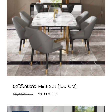
ชุดโต๊ะกินข้าว Mint Set [160 CM]
Original
Current
39,000
22,990
price
price
was:
is:
39,000 ฿.
22,990 ฿.