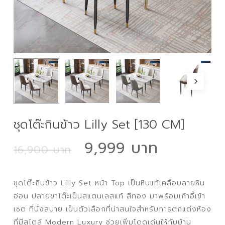
ชุดโต๊ะกินข้าว Lilly Set [130 CM]
Original
Curren
9,999
16,900
price
price
was:
is:
ชุดโต๊ะกินข้าว Lilly Set หน้า Top เป็นหินแท้เคลือบลายหิน
16,900 ฿.
9,999 ฿
อ่อน ปลายขาโต๊ะเป็นสแตนเลสแท้ สีทอง มาพร้อมเก้าอี้เข้า
เซต ที่นั่งสบาย เป็นตัวเลือกที่น่าสนใจสำหรับการตกแต่งห้อง
ที่มีสไตล์ Modern Luxury ช่วยเพิ่มโดดเด่นให้กับบ้าน