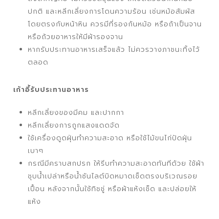
ปกติ และหลีกเลี่ยงการโดนความร้อน เช่นหม้อสัมผัส
โดยตรงกับหน้าหิน ควรมีที่รองก้นหม้อ หรือถ้าเป็นจาน
หรือถ้วยอาหารให้มีผ้ารองจาน
หากรับประทานอาหารเสร็จแล้ว ไม่ควรวางภาชนะทิ้งไว้
ตลอด
เก้าอี้รับประทานอาหาร
หลีกเลี่ยงของมีคม และปากกา
หลีกเลี่ยงการถูกแสงแดดจัด
ใช้เครื่องดูดฝุ่นทำความสะอาด หรือใช้ไม้ขนไก่ปัดฝุ่น
เบาๆ
กรณีมีคราบสกปรก ให้รีบทำความสะอาดทันทีด้วย ใช้ผ้า
ชุบน้ำเปล่าหรือน้ำซันไลต์บิดหมาดเช็ดตรงบริเวณรอย
เปื้อน หลังจากนั้นใช้ทิชชู่ หรือผ้าแห้งเช็ด และปล่อยให้
แห้ง