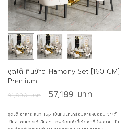
ชุดโต๊ะกินข้าว Hamony Set [160 CM]
Premium
Original
Curren
57,189
91,800
price
price
was:
is:
ชุดโต๊ะอาหาร หน้า Top เป็นหินแท้เคลือบลายหินอ่อน ขาโต๊ะ
91,800 ฿.
57,189 
เป็นสแตนเลสแท้ สีทอง มาพร้อมเก้าอี้เข้าเซตที่นั่งสบาย เป็น