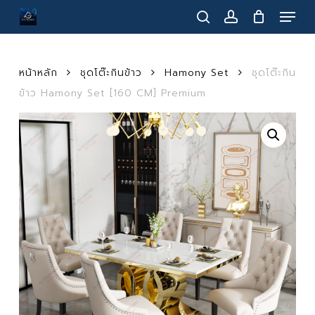
Menu
Skip
to
search
account
main
content
หน้าหลัก
ชุดโต๊ะกินข้าว
Hamony Set
ชุดโต๊ะกิน
ข้าว Hamony Set [160 CM] Premium