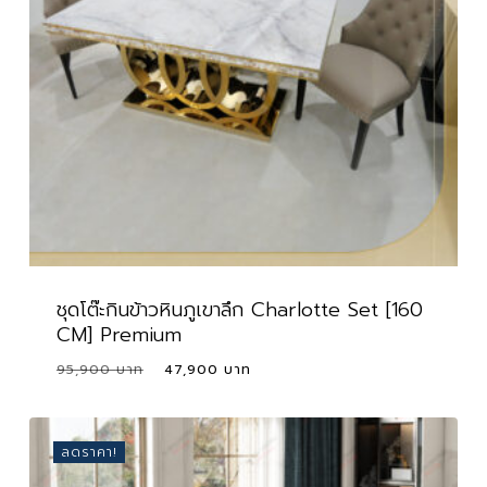
ชุดโต๊ะกินข้าวหินภูเขาลึก Charlotte Set [160
CM] Premium
Original
Current
95,900
47,900
price
price
was:
is:
95,900 ฿.
47,900 ฿.
ลดราคา!