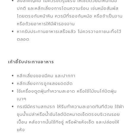
สิ่งสำคัญคือ ไม่ควรขัดรุนแรง ให้เช็ดด้วยน้ำหนักมือ
ปกติ และหลีกเลี่ยงการโดนความร้อน เช่นหม้อสัมผัส
โดยตรงกับหน้าหิน ควรมีที่รองก้นหม้อ หรือถ้าเป็นจาน
หรือถ้วยอาหารให้มีผ้ารองจาน
หากรับประทานอาหารเสร็จแล้ว ไม่ควรวางภาชนะทิ้งไว้
ตลอด
เก้าอี้รับประทานอาหาร
หลีกเลี่ยงของมีคม และปากกา
หลีกเลี่ยงการถูกแสงแดดจัด
ใช้เครื่องดูดฝุ่นทำความสะอาด หรือใช้ไม้ขนไก่ปัดฝุ่น
เบาๆ
กรณีมีคราบสกปรก ให้รีบทำความสะอาดทันทีด้วย ใช้ผ้า
ชุบน้ำเปล่าหรือน้ำซันไลต์บิดหมาดเช็ดตรงบริเวณรอย
เปื้อน หลังจากนั้นใช้ทิชชู่ หรือผ้าแห้งเช็ด และปล่อยให้
แห้ง