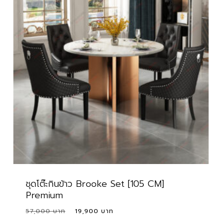
ชุดโต๊ะกินข้าว Brooke Set [105 CM]
Premium
Original
Current
57,000
19,900
price
price