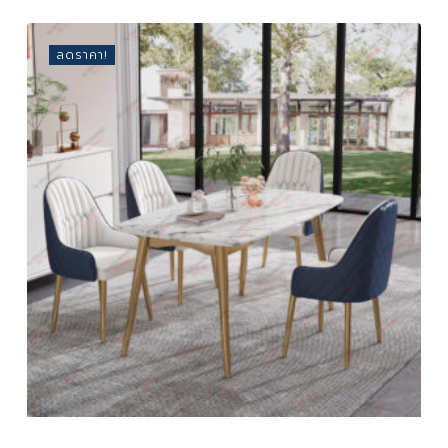
was:
is:
57,000 ฿.
19,900 ฿.
ลดราคา!