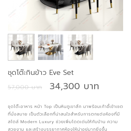
ชุดโต๊ะกินข้าว Eve Set
Original
Curre
34,300
57,000
price
price
was:
is:
ชุดโต๊ะอาหาร หน้า Top เป็นหินภูเขาลึก มาพร้อมเก้าอี้เข้าเซต
57,000 ฿.
34,30
ที่นั่งสบาย เป็นตัวเลือกที่น่าสนใจสำหรับการตกแต่งห้องที่มี
สไตล์ Modern Luxury ช่วยเพิ่มโดดเด่นให้กับบ้าน ความ
สวยงาม และสร้างบรรยากาศห้องให้น่าอยู่มากยิ่งขึ้น