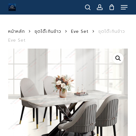
Menu
Skip
to
search
account
main
content
หน้าหลัก
ชุดโต๊ะกินข้าว
Eve Set
ชุดโต๊ะกินข้าว
Eve Set