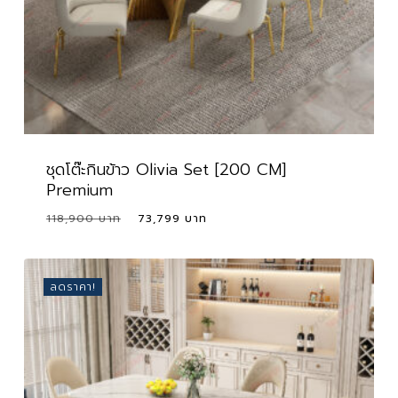
ชุดโต๊ะกินข้าว Olivia Set [200 CM]
Premium
Original
Current
118,900
73,799
price
price
was:
is:
118,900 ฿.
73,799 ฿.
ลดราคา!