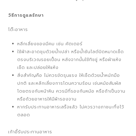
วิธีการดูแลรักษา
โต๊ะอาหาร
หลีกเลี่ยงของมีคม เช่น คัตเตอร์
ใช้ผ้าสะอาดชุบด้วยน้ำเปล่า หรือน้ำซันไลต์บิดหมาดเช็ด
ตรงบริเวณรอยเปื้อน หลังจากนั้นใช้ทิชชู่ หรือผ้าแห้ง
เช็ด และปล่อยให้แห้ง
สิ่งสำคัญคือ ไม่ควรขัดรุนแรง ให้เช็ดด้วยน้ำหนักมือ
ปกติ และหลีกเลี่ยงการโดนความร้อน เช่นหม้อสัมผัส
โดยตรงกับหน้าหิน ควรมีที่รองก้นหม้อ หรือถ้าเป็นจาน
หรือถ้วยอาหารให้มีผ้ารองจาน
หากรับประทานอาหารเสร็จแล้ว ไม่ควรวางภาชนะทิ้งไว้
ตลอด
เก้าอี้รับประทานอาหาร