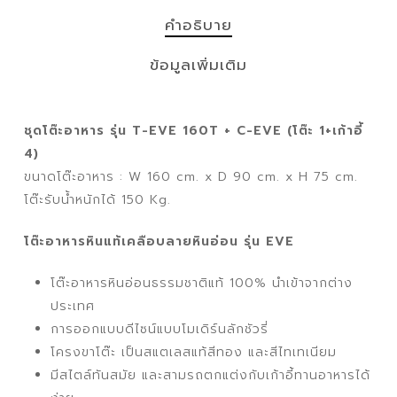
คำอธิบาย
ข้อมูลเพิ่มเติม
ชุดโต๊ะอาหาร รุ่น T-EVE 160T + C-EVE (โต๊ะ 1+เก้าอี้
4)
ขนาดโต๊ะอาหาร : W 160 cm. x D 90 cm. x H 75 cm.
โต๊ะรับน้ำหนักได้ 150 Kg.
โต๊ะอาหารหินแท้เคลือบลายหินอ่อน รุ่น EVE
โต๊ะอาหารหินอ่อนธรรมชาติแท้ 100% นำเข้าจากต่าง
ประเทศ
การออกแบบดีไซน์แบบโมเดิร์นลักชัวรี่
โครงขาโต๊ะ เป็นสแตเลสแท้สีทอง และสีไทเทเนียม
มีสไตล์ทันสมัย และสามรถตกแต่งกับเก้าอี้ทานอาหารได้