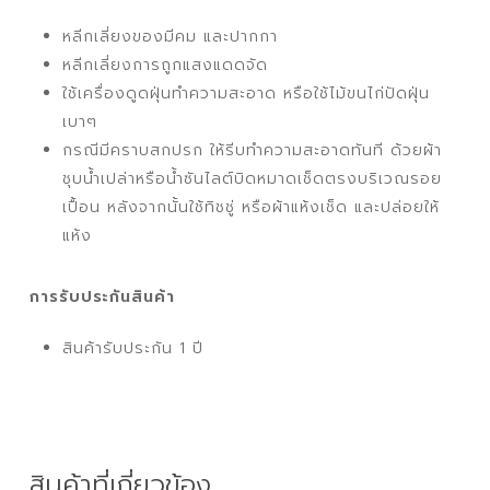
หลีกเลี่ยงของมีคม และปากกา
หลีกเลี่ยงการถูกแสงแดดจัด
ใช้เครื่องดูดฝุ่นทำความสะอาด หรือใช้ไม้ขนไก่ปัดฝุ่น
เบาๆ
กรณีมีคราบสกปรก ให้รีบทำความสะอาดทันที ด้วยผ้า
ชุบน้ำเปล่าหรือน้ำซันไลต์บิดหมาดเช็ดตรงบริเวณรอย
เปื้อน หลังจากนั้นใช้ทิชชู่ หรือผ้าแห้งเช็ด และปล่อยให้
แห้ง
การรับประกันสินค้า
สินค้ารับประกัน 1 ปี
สินค้าที่เกี่ยวข้อง