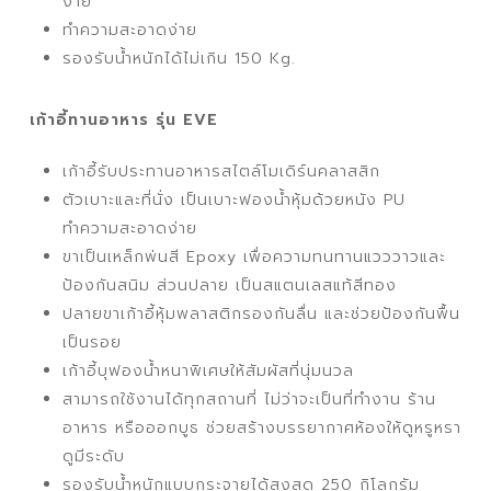
ง่าย
ทำความสะอาดง่าย
รองรับน้ำหนักได้ไม่เกิน 150 Kg.
เก้าอี้ทานอาหาร รุ่น EVE
เก้าอี้รับประทานอาหารสไตล์โมเดิร์นคลาสสิก
ตัวเบาะและที่นั่ง เป็นเบาะฟองน้ำหุ้มด้วยหนัง PU
ทำความสะอาดง่าย
ขาเป็นเหล็กพ่นสี Epoxy เพื่อความทนทานแวววาวและ
ป้องกันสนิม ส่วนปลาย เป็นสแตนเลสแท้สีทอง
ปลายขาเก้าอี้หุ้มพลาสติกรองกันลื่น และช่วยป้องกันพื้น
เป็นรอย
เก้าอี้บุฟองน้ำหนาพิเศษให้สัมผัสที่นุ่มนวล
สามารถใช้งานได้ทุกสถานที่ ไม่ว่าจะเป็นที่ทำงาน ร้าน
อาหาร หรือออกบูธ ช่วยสร้างบรรยากาศห้องให้ดูหรูหรา
ดูมีระดับ
รองรับน้ำหนักแบบกระจายได้สูงสุด 250 กิโลกรัม