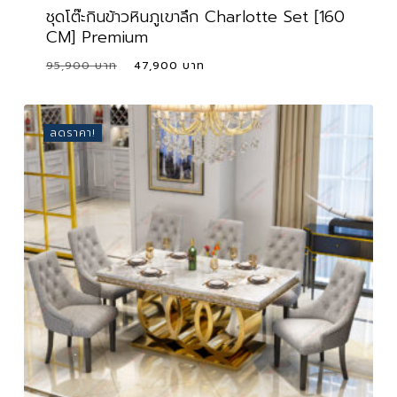
ชุดโต๊ะกินข้าวหินภูเขาลึก Charlotte Set [160
CM] Premium
Original
Current
95,900
47,900
price
price
was:
is:
95,900 ฿.
47,900 ฿.
ลดราคา!