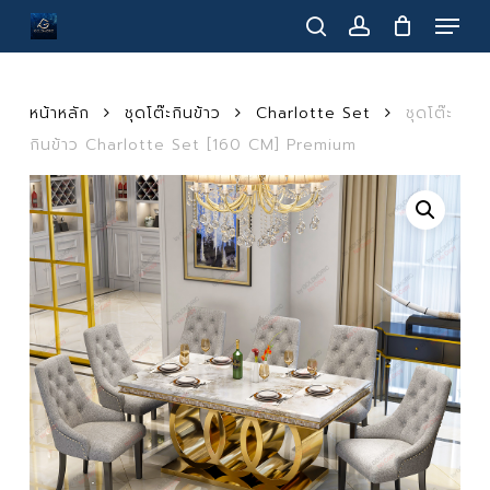
Menu
Skip
to
search
account
main
content
หน้าหลัก
ชุดโต๊ะกินข้าว
Charlotte Set
ชุดโต๊ะ
กินข้าว Charlotte Set [160 CM] Premium