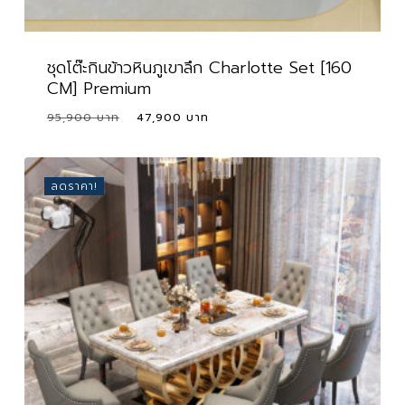
ชุดโต๊ะกินข้าวหินภูเขาลึก Charlotte Set [160
CM] Premium
Original
Current
95,900
47,900
price
price
was:
is:
95,900 ฿.
47,900 ฿.
ลดราคา!