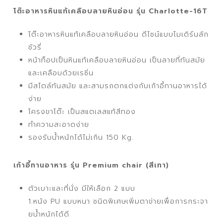
โต๊ะอาหารหินแท้เคลือบลายหินอ่อน รุ่น Charlotte-16T
โต๊ะอาหารหินแท้เคลือบลายหินอ่อน ดีไซน์แบบโมเดิร์นลัก
ชัวรี่
หน้าท็อปเป็นหินแท้เคลือบลายหินอ่อน เป็นลายที่ทันสมัย
และเคลือบด้วยเรซิ่น
มีสไตล์ทันสมัย และสามรถตกแต่งกับเก้าอี้ทานอาหารได้
ง่าย
โครงขาโต๊ะ เป็นสแตเลสแท้สีทอง
ทำความสะอาดง่าย
รองรับน้ำหนักได้ไม่เกิน 150 Kg.
เก้าอี้ทานอาหาร รุ่น Premium chair (สีเทา)
ตัวเบาะและที่นั่ง มีให้เลือก 2 แบบ
1.หนัง PU แบบหนา ชนิดพิเศษเพิ่มตาข่ายเพื่อการกระจา
ยน้ำหนักได้ดี