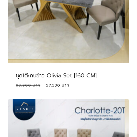
ชุดโต๊ะกินข้าว Olivia Set [160 CM]
Original
Current
93,900
57,530
price
price
was:
is:
93,900 ฿.
57,530 ฿.
ลดราคา!