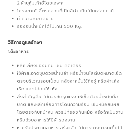
2.ผ้าบุหุ้มเก้าอี้โดยเฉพาะ
โครงขาเก้าอี้ตรงส่วนที่เป็นสีดำ เป็นไม้มะฮอกกานี
ทำความสะอาดง่าย
รองรับน้ำหนักได้ไม่เกิน 500 Kg.
วิธีการดูแลรักษา
โต๊ะอาหาร
หลีกเลี่ยงของมีคม เช่น คัตเตอร์
ใช้ผ้าสะอาดชุบด้วยน้ำเปล่า หรือน้ำซันไลต์บิดหมาดเช็ด
ตรงบริเวณรอยเปื้อน หลังจากนั้นใช้ทิชชู่ หรือผ้าแห้ง
เช็ด และปล่อยให้แห้ง
สิ่งสำคัญคือ ไม่ควรขัดรุนแรง ให้เช็ดด้วยน้ำหนักมือ
ปกติ และหลีกเลี่ยงการโดนความร้อน เช่นหม้อสัมผัส
โดยตรงกับหน้าหิน ควรมีที่รองก้นหม้อ หรือถ้าเป็นจาน
หรือถ้วยอาหารให้มีผ้ารองจาน
หากรับประทานอาหารเสร็จแล้ว ไม่ควรวางภาชนะทิ้งไว้