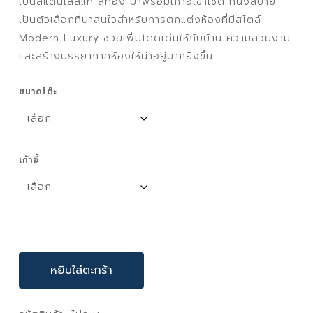
เป็นสแตนเลสแท้ สีทอง มาพร้อมเก้าอี้เข้าเซต ที่นั่งสบาย
60,500 ฿
เป็นตัวเลือกที่น่าสนใจสำหรับการตกแต่งห้องที่มีสไตล์
Modern Luxury ช่วยเพิ่มโดดเด่นให้กับบ้าน ความสวยงาม
และสร้างบรรยากาศห้องให้น่าอยู่มากยิ่งขึ้น
ขนาดโต๊ะ
เก้าอี้
หยิบใส่ตะกร้า