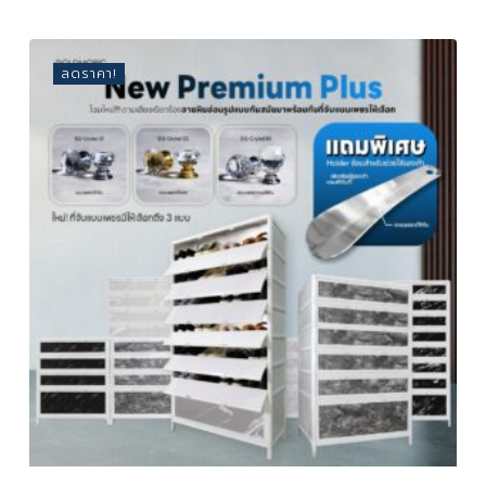
Original
Current
2,809
price
price
Price
Price
Was:
Is:
was:
is:
4,900 ฿.
2,809 ฿.
4,900 ฿.
2,809 ฿.
ลดราคา!