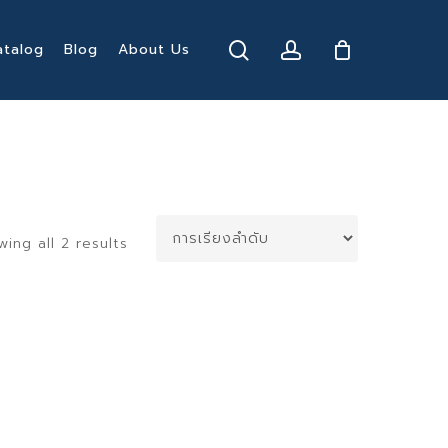
search
account
atalog
Blog
About Us
wing all 2 results