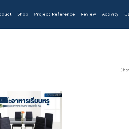
oduct
Shop
Project Reference
Review
Activity
C
Sho
คา!