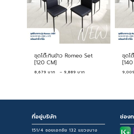
ชุดโต๊ะกินข้าว Romeo Set
ชุดโ
[120 CM]
[140
Price
8,679
–
9,889
9,00
range:
8,679 ฿
through
9,889 ฿
ที่อยู่บริษัท
ช่องท
151/4 ซอยเอกชัย 132 แขวงบาง