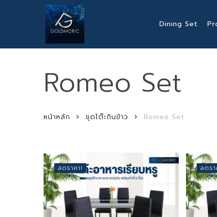
Skip
to
Dining Set
Pr
main
content
Romeo Set
Hit enter to search or ESC to close
หน้าหลัก
ชุดโต๊ะกินข้าว
Romeo Set
ลดราคา!
ลดรา