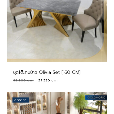
ชุดโต๊ะกินข้าว Olivia Set [160 CM]
Original
Current
93,900
57,530
price
price
was:
is:
93,900 ฿.
57,530 ฿.
ลดราคา!