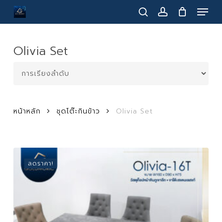
Menu
Skip
to
search
account
main
content
Olivia Set
หน้าหลัก
ชุดโต๊ะกินข้าว
Olivia Set
ลดราคา!