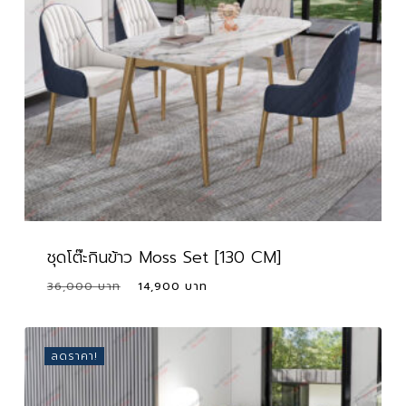
ชุดโต๊ะกินข้าว Moss Set [130 CM]
Original
Current
36,000
14,900
price
price
was:
is:
36,000 ฿.
14,900 ฿.
ลดราคา!