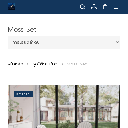
Menu
Skip
to
search
account
main
content
Moss Set
หน้าหลัก
ชุดโต๊ะกินข้าว
Moss Set
ลดราคา!