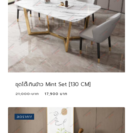
ชุดโต๊ะกินข้าว Mint Set [130 CM]
Original
Current
21,000
17,900
price
price
was:
is:
21,000 ฿.
17,900 ฿.
ลดราคา!