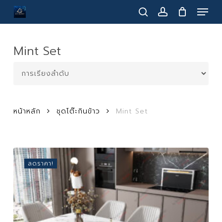
Menu
Skip
to
search
account
main
content
Mint Set
หน้าหลัก
ชุดโต๊ะกินข้าว
Mint Set
ลดราคา!