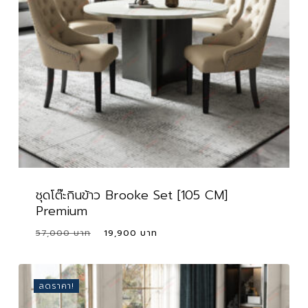
ชุดโต๊ะกินข้าว Brooke Set [105 CM]
Premium
Original
Current
57,000
19,900
price
price
was:
is:
57,000 ฿.
19,900 ฿.
ลดราคา!