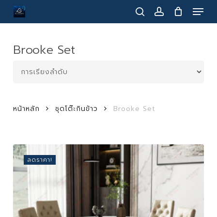
Menu
Skip
to
search
account
main
content
Brooke Set
หน้าหลัก
ชุดโต๊ะกินข้าว
Brooke Set
ลดราคา!