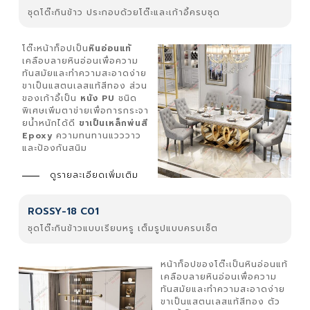
ชุดโต๊ะกินข้าว ประกอบด้วยโต๊ะและเก้าอี้ครบชุด
โต๊ะหน้าท็อปเป็น
หินอ่อนแท้
เคลือบลายหินอ่อนเพื่อความ
ทันสมัยและทำความสะอาดง่าย
ขาเป็นแสตนเลสแท้สีทอง ส่วน
ของเก้าอี้เป็น
หนัง PU
ชนิด
พิเศษเพิ่มตาข่ายเพื่อการกระจา
ยน้ำหนักได้ดี
ขาเป็นเหล็กพ่นสี
Epoxy
ความทนทานแวววาว
และป้องกันสนิม
ดูรายละเอียดเพิ่มเติม
ROSSY-18 C01
ชุดโต๊ะกินข้าวแบบเรียบหรู เต็มรูปแบบครบเช็ต
หน้าท็อปของโต๊ะเป็นหินอ่อนแท้
เคลือบลายหินอ่อนเพื่อความ
ทันสมัยและทำความสะอาดง่าย
ขาเป็นแสตนเลสแท้สีทอง ตัว