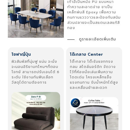
เก้าอี้เป็นหนัง PU แบบหนา
ทำความสะอาดง่าย ขาเป็น
เหล็กพ่นสี Epoxy เพื่อความ
ทนทานแวววาวและป้องกันสนิม
ส่วนปลายจะเป็นสแตนเลสแท้สี
ทอง
ดูรายละเอียดเพิ่มเติม
โซฟาญี่ปุ่น
โต๊ะกลาง Center
ผิวสัมผัสที่นุ่มฟู แน่น จะนั่ง
โต๊ะกลาง โต๊ะรับแขกทรง
จะนอนอิริยาบทไหนๆก็ตอบ
กลม สไตล์นอร์ดิก จัดวาง
โจทย์ สามารถปรับเอนได้ 6
ไว้ที่ห้องนั่งเล่นเพิ่มความ
ระดับ ใช้งานกันฟินเลือก
โดดเด่น โครงเหล็กแข็ง
วัสดุได้ตามต้องการ
แรงทนทาน รับน้ำหนักได้สูง
และเคลื่อนย้ายสะดวก