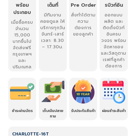
พร้อม
เต็มที่
Pre Order
รบิวท์อิน
ประกอบ
มีทีมงาน
สั่งทำได้ตาม
ออกแบบ
คอยดูแล ให้
ความ
ผลิต และ
เมื่อซื้อครบ
บริการทุกวัน
ต้องการ
ติดตั้งบิวท์
จำนวน
จันทร์-เสาร์
ของลูกค้า
อินครบ
15,000
เวลา: 8.30
วงจร พร้อม
บาทขึ้นไป
– 17.30น.
จัดหาของ
จัดส่งฟรี
และวัสดุตาม
กรุงเทพฯ
เรฟที่ลูกค้า
และ
ต้องการ
ปริมณฑล
ชำระผ่านบัตร
เก็บเงินปลาย
รับประกันสินค้า
ผ่อนชำระสินค้า
ทาง
CHARLOTTE-16T