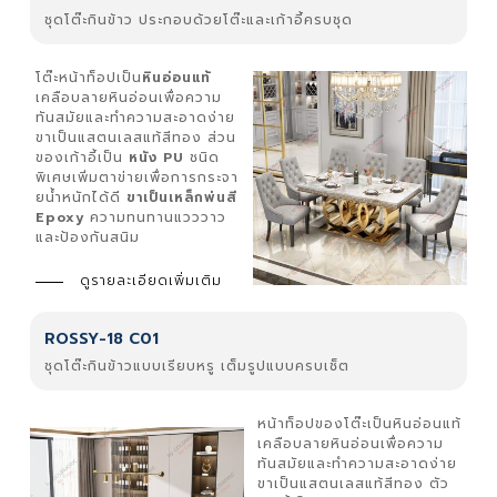
ชุดโต๊ะกินข้าว ประกอบด้วยโต๊ะและเก้าอี้ครบชุด
โต๊ะหน้าท็อปเป็น
หินอ่อนแท้
เคลือบลายหินอ่อนเพื่อความ
ทันสมัยและทำความสะอาดง่าย
ขาเป็นแสตนเลสแท้สีทอง ส่วน
ของเก้าอี้เป็น
หนัง PU
ชนิด
พิเศษเพิ่มตาข่ายเพื่อการกระจา
ยน้ำหนักได้ดี
ขาเป็นเหล็กพ่นสี
Epoxy
ความทนทานแวววาว
และป้องกันสนิม
ดูรายละเอียดเพิ่มเติม
ROSSY-18 C01
ชุดโต๊ะกินข้าวแบบเรียบหรู เต็มรูปแบบครบเช็ต
หน้าท็อปของโต๊ะเป็นหินอ่อนแท้
เคลือบลายหินอ่อนเพื่อความ
ทันสมัยและทำความสะอาดง่าย
ขาเป็นแสตนเลสแท้สีทอง ตัว