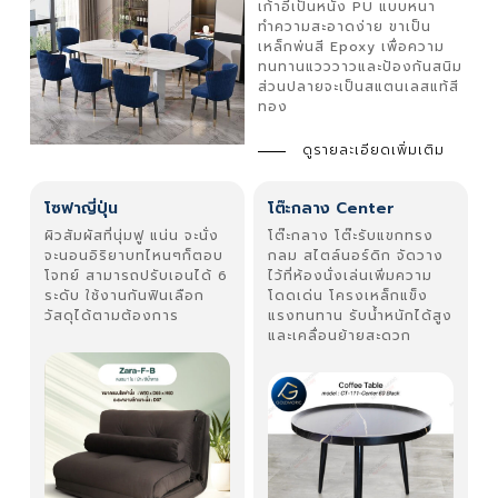
เก้าอี้เป็นหนัง PU แบบหนา
ทำความสะอาดง่าย ขาเป็น
เหล็กพ่นสี Epoxy เพื่อความ
ทนทานแวววาวและป้องกันสนิม
ส่วนปลายจะเป็นสแตนเลสแท้สี
ทอง
ดูรายละเอียดเพิ่มเติม
โซฟาญี่ปุ่น
โต๊ะกลาง Center
ผิวสัมผัสที่นุ่มฟู แน่น จะนั่ง
โต๊ะกลาง โต๊ะรับแขกทรง
จะนอนอิริยาบทไหนๆก็ตอบ
กลม สไตล์นอร์ดิก จัดวาง
โจทย์ สามารถปรับเอนได้ 6
ไว้ที่ห้องนั่งเล่นเพิ่มความ
ระดับ ใช้งานกันฟินเลือก
โดดเด่น โครงเหล็กแข็ง
วัสดุได้ตามต้องการ
แรงทนทาน รับน้ำหนักได้สูง
และเคลื่อนย้ายสะดวก