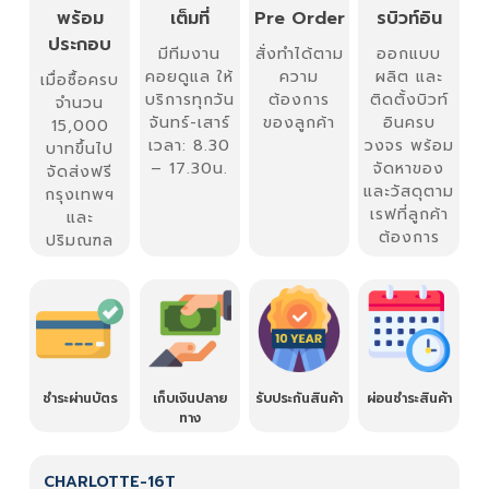
พร้อม
เต็มที่
Pre Order
รบิวท์อิน
ประกอบ
มีทีมงาน
สั่งทำได้ตาม
ออกแบบ
คอยดูแล ให้
ความ
ผลิต และ
เมื่อซื้อครบ
บริการทุกวัน
ต้องการ
ติดตั้งบิวท์
จำนวน
จันทร์-เสาร์
ของลูกค้า
อินครบ
15,000
เวลา: 8.30
วงจร พร้อม
บาทขึ้นไป
– 17.30น.
จัดหาของ
จัดส่งฟรี
และวัสดุตาม
กรุงเทพฯ
เรฟที่ลูกค้า
และ
ต้องการ
ปริมณฑล
ชำระผ่านบัตร
เก็บเงินปลาย
รับประกันสินค้า
ผ่อนชำระสินค้า
ทาง
CHARLOTTE-16T