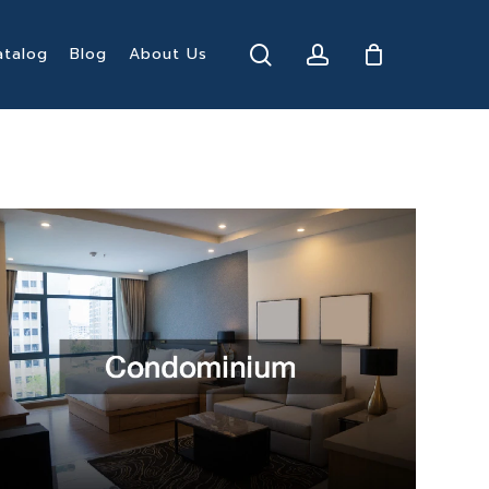
search
account
atalog
Blog
About Us